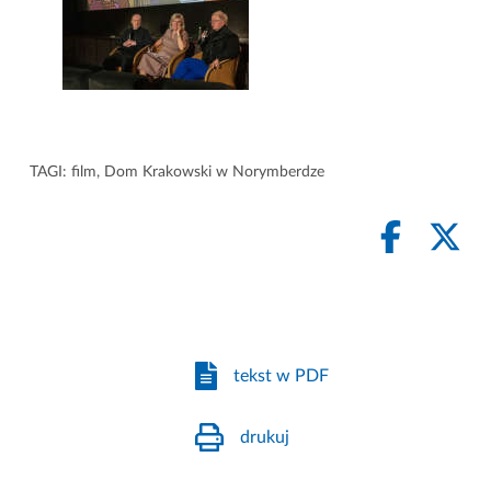
TAGI:
film
,
Dom Krakowski w Norymberdze
tekst w PDF
drukuj