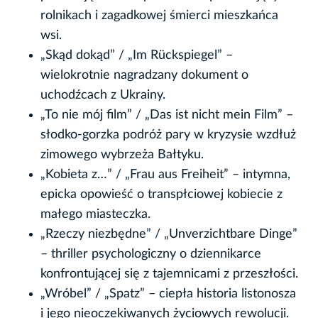
rolnikach i zagadkowej śmierci mieszkańca
wsi.
„Skąd dokąd” / „Im Rückspiegel” –
wielokrotnie nagradzany dokument o
uchodźcach z Ukrainy.
„To nie mój film” / „Das ist nicht mein Film” –
słodko-gorzka podróż pary w kryzysie wzdłuż
zimowego wybrzeża Bałtyku.
„Kobieta z…” / „Frau aus Freiheit” – intymna,
epicka opowieść o transpłciowej kobiecie z
małego miasteczka.
„Rzeczy niezbędne” / „Unverzichtbare Dinge”
– thriller psychologiczny o dziennikarce
konfrontującej się z tajemnicami z przeszłości.
„Wróbel” / „Spatz” – ciepła historia listonosza
i jego nieoczekiwanych życiowych rewolucji.