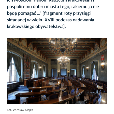
Ich Mościom Panom Radzcom krakowskim i
pospolitemu dobru miasta tego, takiemu ja nie
będę pomagać ..." [fragment roty przysięgi
składanej w wieku XVIII podczas nadawania
krakowskiego obywatelstwa].
Fot. Wiesław Majka