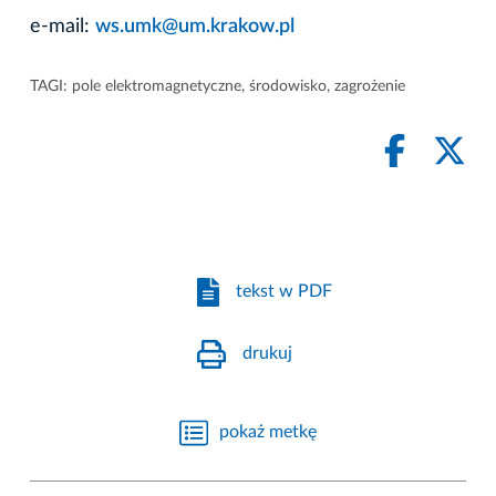
e-mail:
ws.umk@um.krakow.pl
TAGI:
pole elektromagnetyczne
,
środowisko
,
zagrożenie
tekst w PDF
drukuj
pokaż metkę