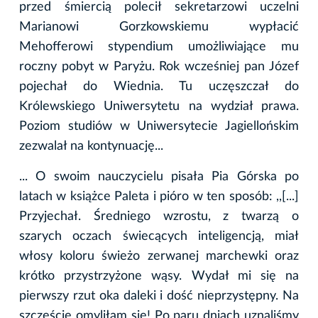
przed śmiercią polecił sekretarzowi uczelni
Marianowi Gorzkowskiemu wypłacić
Mehofferowi stypendium umożliwiające mu
roczny pobyt w Paryżu. Rok wcześniej pan Józef
pojechał do Wiednia. Tu uczęszczał do
Królewskiego Uniwersytetu na wydział prawa.
Poziom studiów w Uniwersytecie Jagiellońskim
zezwalał na kontynuację...
... O swoim nauczycielu pisała Pia Górska po
latach w książce Paleta i pióro w ten sposób: ,,[...]
Przyjechał. Średniego wzrostu, z twarzą o
szarych oczach świecących inteligencją, miał
włosy koloru świeżo zerwanej marchewki oraz
krótko przystrzyżone wąsy. Wydał mi się na
pierwszy rzut oka daleki i dość nieprzystępny. Na
szczęście omyliłam się! Po paru dniach uznaliśmy