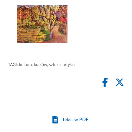
TAGI:
kultura
,
kraków
,
sztuka
,
artyści
tekst w PDF