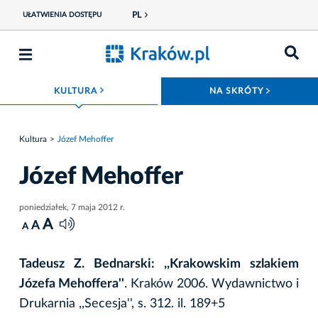
PL
UŁATWIENIA DOSTĘPU
ROZWIŃ MENU
ROZWIŃ
KULTURA
NA SKRÓTY
Kultura
Józef Mehoffer
Józef Mehoffer
poniedziałek, 7 maja 2012 r.
A
A
A
Tadeusz Z. Bednarski: ,,Krakowskim szlakiem
Józefa Mehoffera''
. Kraków 2006. Wydawnictwo i
Drukarnia ,,Secesja'', s. 312. il. 189+5