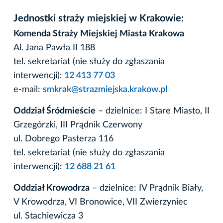
Jednostki straży miejskiej w Krakowie:
Komenda Straży Miejskiej Miasta Krakowa
Al. Jana Pawła II 188
tel. sekretariat (nie służy do zgłaszania
interwencji):
12 413 77 03
e-mail:
smkrak@strazmiejska.krakow.pl
Oddział Śródmieście
– dzielnice: I Stare Miasto, II
Grzegórzki, III Prądnik Czerwony
ul. Dobrego Pasterza 116
tel. sekretariat (nie służy do zgłaszania
interwencji):
12 688 21 61
Oddział Krowodrza
– dzielnice: IV Prądnik Biały,
V Krowodrza, VI Bronowice, VII Zwierzyniec
ul. Stachiewicza 3