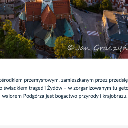
ło ośrodkiem przemysłowym, zamieszkanym przez przedsi
yło świadkiem tragedii Żydów – w zorganizowanym tu getc
 walorem Podgórza jest bogactwo przyrody i krajobrazu.