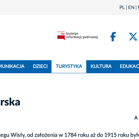
PL
EN
Face
MUNIKACJA
DZIECI
TURYSTYKA
KULTURA
EDUKAC
órska
A
egu Wisły, od założenia w 1784 roku aż do 1915 roku był