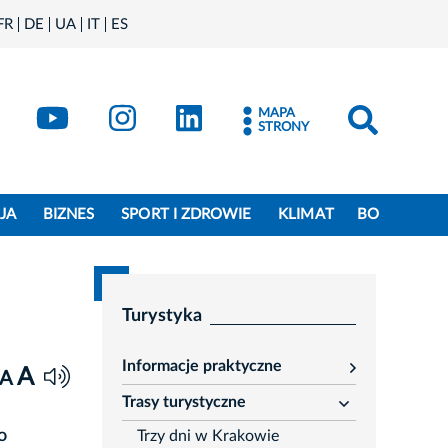
FR
DE
UA
IT
ES
book
Kraków - X
Kraków - YouTube
Kraków - Instagram
Kraków - LinkedIn
MAPA
STRONY
JA
BIZNES
SPORT I ZDROWIE
KLIMAT
BO
Turystyka
Informacje praktyczne
A
rozwiń
A
Trasy turystyczne
rozwiń
o
Trzy dni w Krakowie