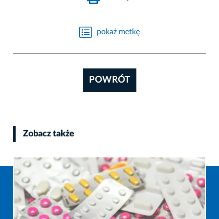
pokaż metkę
POWRÓT
Zobacz także