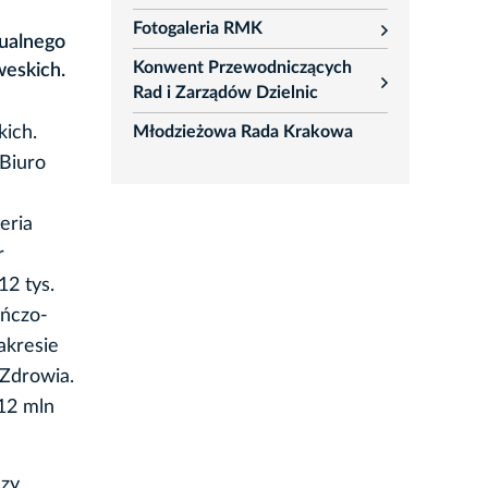
rozwiń
Fotogaleria RMK
rozwiń
tualnego
Konwent Przewodniczących
weskich.
rozwiń
Rad i Zarządów Dzielnic
Młodzieżowa Rada Krakowa
kich.
 Biuro
eria
r
12 tys.
uńczo-
akresie
 Zdrowia.
 12 mln
szy