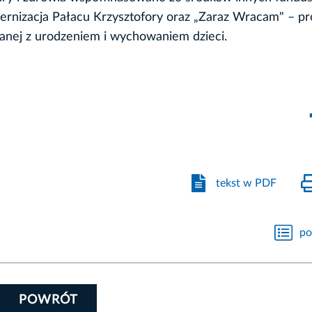
ernizacja Pałacu Krzysztofory oraz „Zaraz Wracam" – p
anej z urodzeniem i wychowaniem dzieci.
tekst w PDF
po
POWRÓT