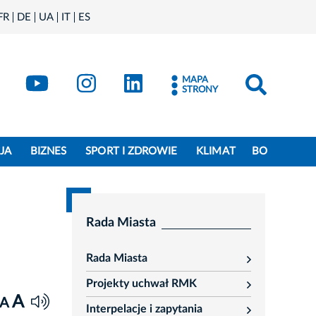
FR
DE
UA
IT
ES
book
Kraków - X
Kraków - YouTube
Kraków - Instagram
Kraków - LinkedIn
MAPA
STRONY
JA
BIZNES
SPORT I ZDROWIE
KLIMAT
BO
Rada Miasta
Rada Miasta
rozwiń
Projekty uchwał RMK
rozwiń
A
A
Interpelacje i zapytania