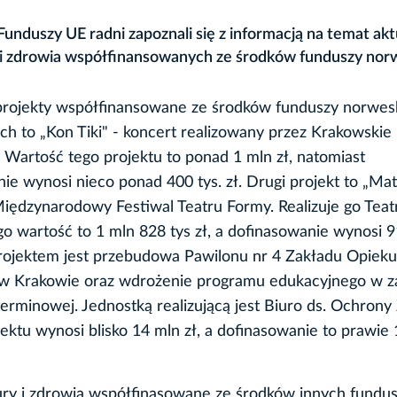
Funduszy UE radni zapoznali się z informacją na temat ak
y i zdrowia współfinansowanych ze środków funduszy nor
y projekty współfinansowane ze środków funduszy norwes
ich to „Kon Tiki" - koncert realizowany przez Krakowskie
 Wartość tego projektu to ponad 1 mln zł, natomiast
ie wynosi nieco ponad 400 tys. zł. Drugi projekt to „Mat
Międzynarodowy Festiwal Teatru Formy. Realizuje go Teat
go wartość to 1 mln 828 tys zł, a dofinasowanie wynosi 9
projektem jest przebudowa Pawilonu nr 4 Zakładu Opiek
 w Krakowie oraz wdrożenie programu edukacyjnego w z
terminowej. Jednostką realizującą jest Biuro ds. Ochrony
ektu wynosi blisko 14 mln zł, a dofinasowanie to prawie
tury i zdrowia współfinasowane ze środków innych fundu