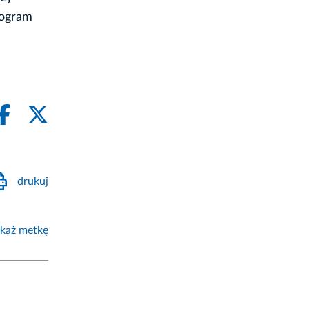
rogram
drukuj
każ metkę