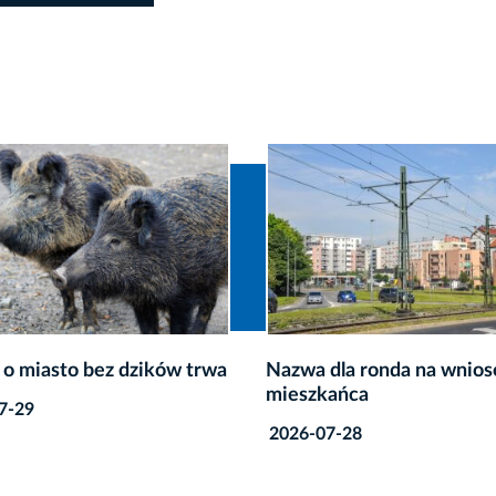
dla ronda na wniosek
Kraków apeluje do wojew
ańca
seniorzy czekają na Centr
Zdrowia 75+
7-28
2026-07-23