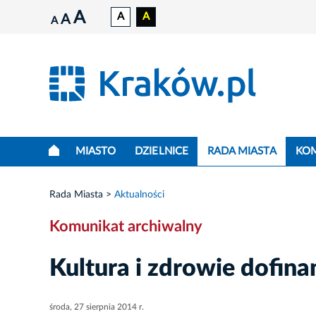
A
A
A
A
A
MIASTO
DZIELNICE
RADA MIASTA
KO
Rada Miasta
Aktualności
Komunikat archiwalny
Kultura i zdrowie dofin
środa, 27 sierpnia 2014 r.