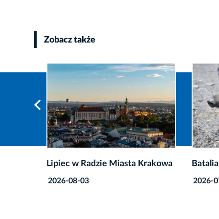
Zobacz także
Krakowa
Batalia o miasto bez dzików trwa
Nazwa 
mieszk
2026-07-29
2026-0