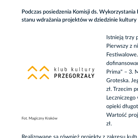
Podczas posiedzenia Komisji ds. Wykorzystania 
stanu wdrażania projektów w dziedzinie kultur
Istnieją trz
Pierwszy z n
Festiwalowe.
dofinansowan
Prima" – 3. 
Groteska. Je
zł. Trzecim 
Leczniczego
opieki długo
Wartość proj
Fot. Magiczny Kraków
zł.
Realizowane są również projekty z zakresu kul