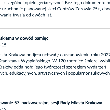
a szczególnej opieki geriatrycznej. Bez tego dokumentu m
e uruchomić planowanej sieci Centrów Zdrowia 75+, cho
wania trwają od dwóch lat.
skiemu w dowód pamięci
-15
asta Krakowa podjęła uchwałę o ustanowieniu roku 202
Stanisława Wyspiańskiego. W 120 rocznicę śmierci wybi
Kraków odda hołd jego twórczości szeregiem wydarzeń
nych, edukacyjnych, artystycznych i popularnonaukowych
wanie 57. nadzwyczajnej sesji Rady Miasta Krakowa
-13