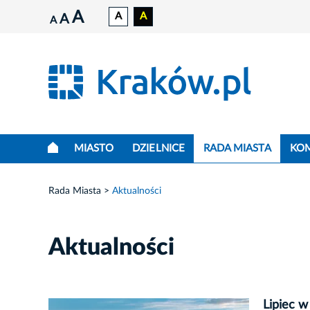
A
A
A
A
A
MIASTO
DZIELNICE
RADA MIASTA
KO
Rada Miasta
Aktualności
Aktualności
Lipiec w