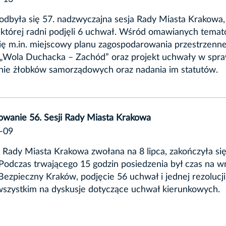
 odbyła się 57. nadzwyczajna sesja Rady Miasta Krakowa,
 której radni podjęli 6 uchwał. Wśród omawianych tema
się m.in. miejscowy planu zagospodarowania przestrzenn
 „Wola Duchacka – Zachód” oraz projekt uchwały w spr
nie żłobków samorządowych oraz nadania im statutów.
wanie 56. Sesji Rady Miasta Krakowa
-09
a Rady Miasta Krakowa zwołana na 8 lipca, zakończyła się
Podczas trwającego 15 godzin posiedzenia był czas na w
ezpieczny Kraków, podjęcie 56 uchwał i jednej rezolucji
wszystkim na dyskusje dotyczące uchwał kierunkowych.