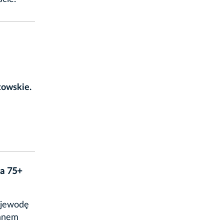
towskie.
ia 75+
ojewodę
lanem