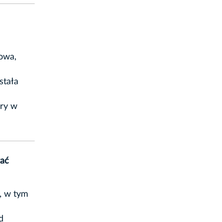
owa,
stała
ury w
zać
, w tym
d