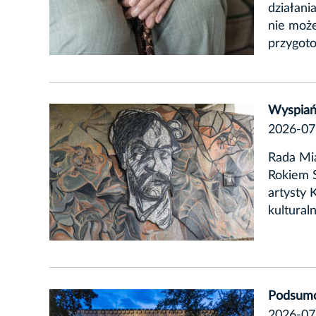
działani
nie moż
przygoto
Wyspiań
2026-07
Rada Mi
Rokiem 
artysty 
kultural
Podsumo
2026-07