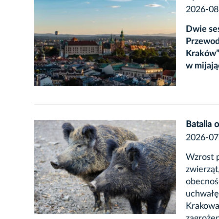
2026-08
Dwie ses
Przewod
Kraków”
w mijaj
Batalia 
2026-07
Wzrost p
zwierząt
obecnośc
uchwałę,
Krakowa
zagroże