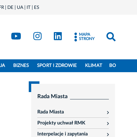
FR
DE
UA
IT
ES
book
Kraków - X
Kraków - YouTube
Kraków - Instagram
Kraków - LinkedIn
MAPA
STRONY
JA
BIZNES
SPORT I ZDROWIE
KLIMAT
BO
Rada Miasta
Rada Miasta
rozwiń
Projekty uchwał RMK
rozwiń
Interpelacje i zapytania