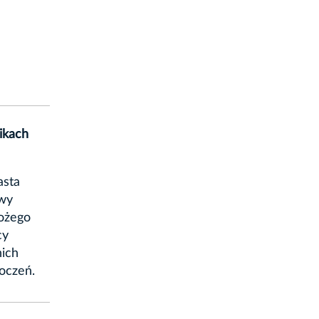
ikach
asta
awy
Bożego
cy
nich
roczeń.