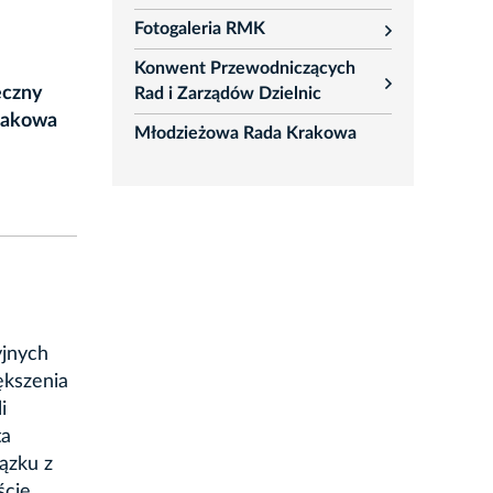
rozwiń
Fotogaleria RMK
rozwiń
Konwent Przewodniczących
rozwiń
eczny
Rad i Zarządów Dzielnic
rakowa
Młodzieżowa Rada Krakowa
yjnych
ększenia
i
ta
ązku z
cie.