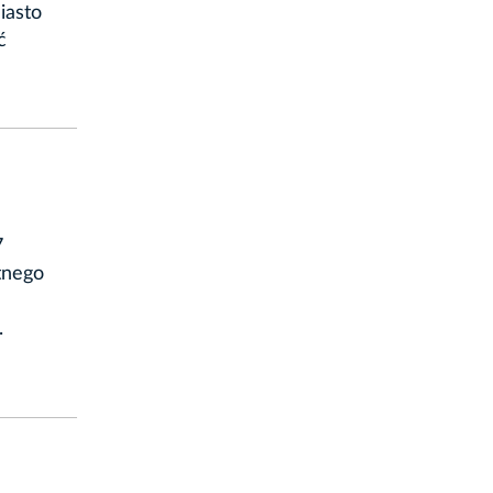
iasto
ć
7
tnego
.