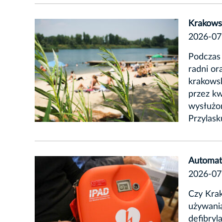
Krakowsk
2026-07
Podczas 
radni or
krakowsk
przez kw
wysłużon
Przylask
Automaty
2026-07
Czy Krak
używani
defibryl