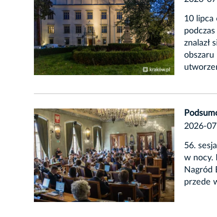
10 lipca
podczas
znalazł 
obszaru
utworze
Podsumo
2026-07
56. sesj
w nocy. 
Nagród B
przede 