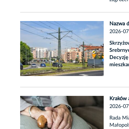
Nazwa d
2026-07
Skrzyżow
Srebrnyc
Decyzję
mieszkań
Kraków 
2026-07
Rada Mia
Małopol