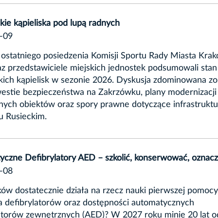
ie kąpieliska pod lupą radnych
-09
ostatniego posiedzenia Komisji Sportu Rady Miasta Krak
az przedstawiciele miejskich jednostek podsumowali stan
ich kąpielisk w sezonie 2026. Dyskusja zdominowana zo
estie bezpieczeństwa na Zakrzówku, plany modernizacji
ych obiektów oraz spory prawne dotyczące infrastrukt
u Rusieckim.
czne Defibrylatory AED – szkolić, konserwować, oznac
-08
ów dostatecznie działa na rzecz nauki pierwszej pomocy
a defibrylatorów oraz dostępności automatycznych
atorów zewnętrznych (AED)? W 2027 roku minie 20 lat o