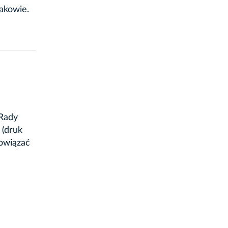
akowie.
 Rady
 (druk
bowiązać