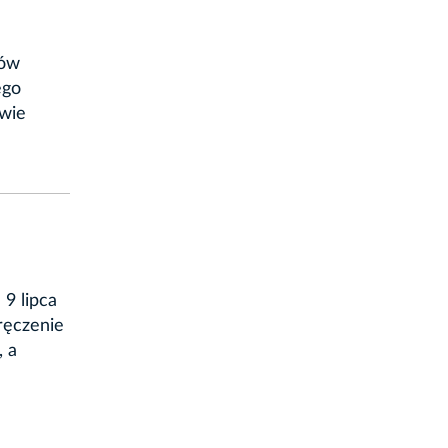
tów
ego
awie
 9 lipca
ręczenie
, a