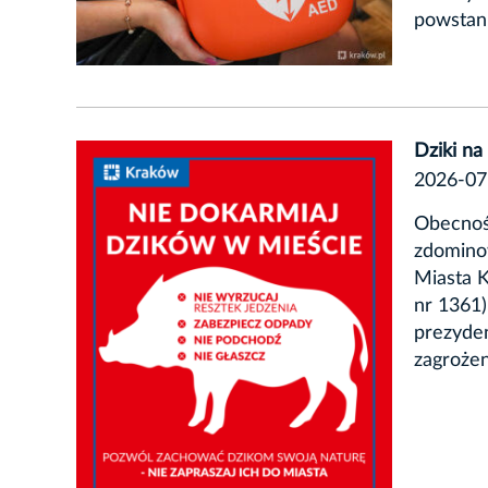
powstani
Dziki na
2026-07
Obecność
zdominow
Miasta K
nr 1361)
prezyden
zagrożen