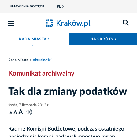
PL
UŁATWIENIA DOSTĘPU
ROZWIŃ MENU
ROZWIŃ
RADA MIASTA
NA SKRÓTY
Rada Miasta
Aktualności
Komunikat archiwalny
Tak dla zmiany podatków
środa, 7 listopada 2012 r.
A
A
A
Radni z Komisji i Budżetowej podczas ostatniego
posiedzenia komisji zadawali mnóstwo pytań