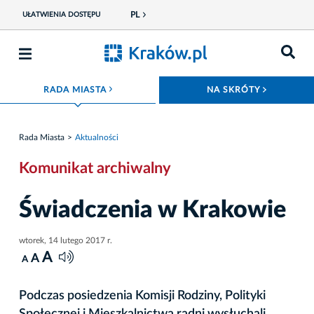
PL
UŁATWIENIA DOSTĘPU
ROZWIŃ MENU
ROZWIŃ
RADA MIASTA
NA SKRÓTY
Rada Miasta
Aktualności
Komunikat archiwalny
Świadczenia w Krakowie
wtorek, 14 lutego 2017 r.
A
A
A
Podczas posiedzenia Komisji Rodziny, Polityki
Społecznej i Mieszkalnictwa radni wysłuchali