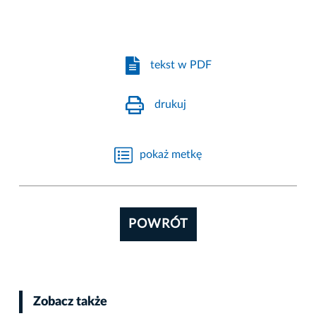
tekst w PDF
drukuj
pokaż metkę
POWRÓT
Zobacz także