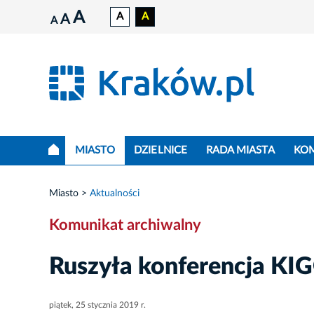
A
A
A
A
A
MIASTO
DZIELNICE
RADA MIASTA
KO
Miasto
Aktualności
Komunikat archiwalny
Ruszyła konferencja KI
piątek, 25 stycznia 2019 r.