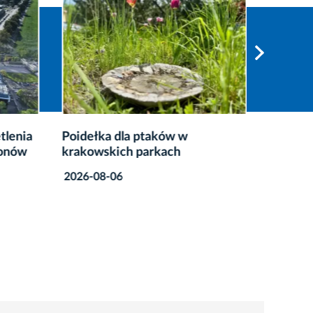
tlenia
Poidełka dla ptaków w
Co zrob
ionów
krakowskich parkach
przete
2026-08-06
2026-08