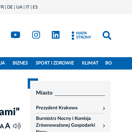
FR
DE
UA
IT
ES
book
Kraków - X
Kraków - YouTube
Kraków - Instagram
Kraków - LinkedIn
MAPA
STRONY
JA
BIZNES
SPORT I ZDROWIE
KLIMAT
BO
Miasto
Prezydent Krakowa
ami”
rozwiń
Burmistrz Nocny i Komisja
A
Zrównoważonej Gospodarki
A
rozwiń