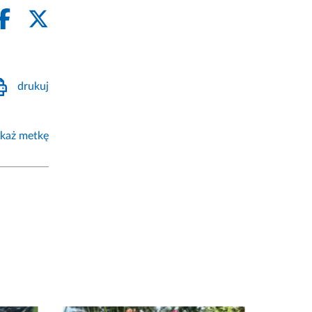
drukuj
każ metkę