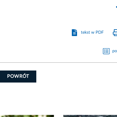
tekst w PDF
po
POWRÓT