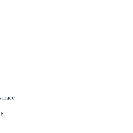
yczące
h,