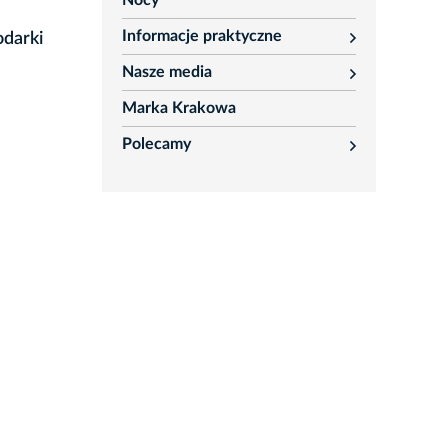
Nocy
Informacje praktyczne
odarki
rozwiń
Nasze media
rozwiń
Marka Krakowa
Polecamy
rozwiń