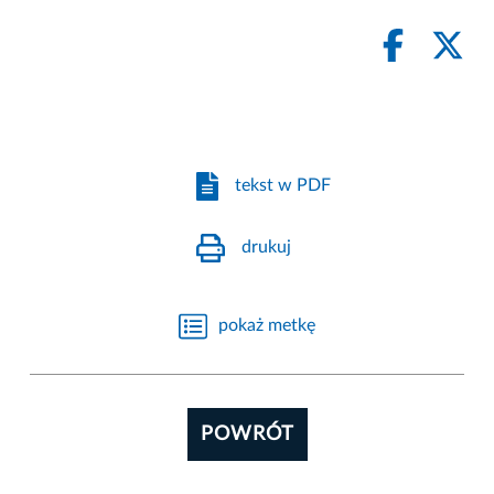
tekst w PDF
drukuj
pokaż metkę
POWRÓT