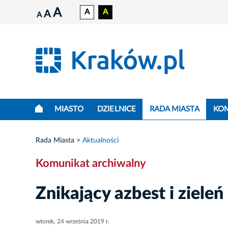
A
A
A
A
A
MIASTO
DZIELNICE
RADA MIASTA
KO
Rada Miasta
Aktualności
Komunikat archiwalny
Znikający azbest i zieleń
wtorek, 24 września 2019 r.