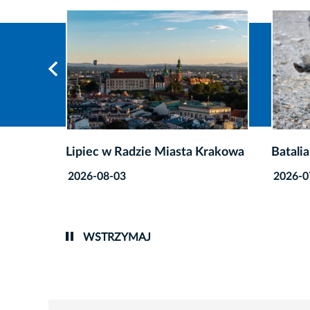
Krakowa
Batalia o miasto bez dzików trwa
Nazwa 
mieszk
2026-07-29
2026-0
WSTRZYMAJ