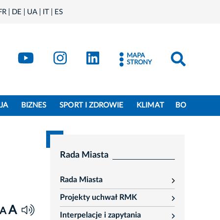
FR
DE
UA
IT
ES
book
Kraków - X
Kraków - YouTube
Kraków - Instagram
Kraków - LinkedIn
MAPA
STRONY
JA
BIZNES
SPORT I ZDROWIE
KLIMAT
BO
Rada Miasta
Rada Miasta
rozwiń
Projekty uchwał RMK
rozwiń
A
A
Interpelacje i zapytania