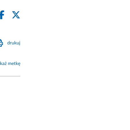
drukuj
każ metkę