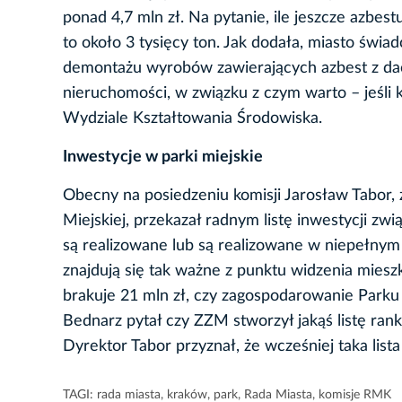
ponad 4,7 mln zł. Na pytanie, ile jeszcze azbes
to około 3 tysięcy ton. Jak dodała, miasto świa
demontażu wyrobów zawierających azbest z dac
nieruchomości, w związku z czym warto – jeśli 
Wydziale Kształtowania Środowiska.
Inwestycje w parki miejskie
Obecny na posiedzeniu komisji Jarosław Tabor, z
Miejskiej, przekazał radnym listę inwestycji z
są realizowane lub są realizowane w niepełnym 
znajdują się tak ważne z punktu widzenia mieszk
brakuje 21 mln zł, czy zagospodarowanie Parku
Bednarz pytał czy ZZM stworzył jakąś listę ran
Dyrektor Tabor przyznał, że wcześniej taka lista
TAGI:
rada miasta
,
kraków
,
park
,
Rada Miasta
,
komisje RMK