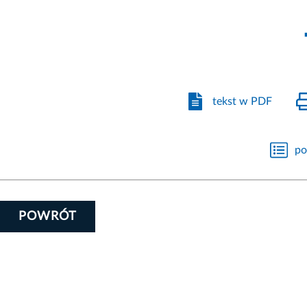
tekst w PDF
po
POWRÓT