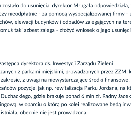
tu zostało do usunięcia, dyrektor Mrugała odpowiedziała, 
dczy nieodpłatnie - za pomocą wyspecjalizowanej firmy - 
hów, elewacji budynków i odpadów zalegających na ter
komuś taki azbest zalega - złożyć wniosek o jego usunięc
astępca dyrektora ds. Inwestycji Zarządu Zieleni
wiązanych z parkami miejskimi, prowadzonych przez ZZM, k
zakresie, z uwagi na niewystarczające środki finansowe. 
ańców pozycje, jak np. rewitalizacja Parku Jordana, na k
 Duchackiego, gdzie brakuje ponad 6 mln zł. Radny Jacek
kingową, w oparciu o którą po kolei realizowane będą inw
 istniała, obecnie nie jest prowadzona.