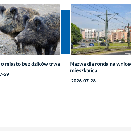
dla ronda na wniosek
Kraków apeluje do wojew
ańca
seniorzy czekają na Centr
Zdrowia 75+
7-28
2026-07-23