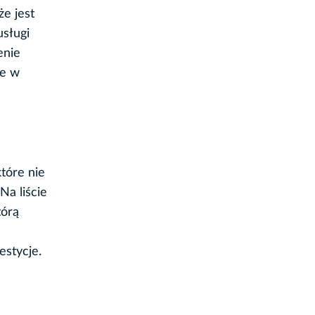
że jest
usługi
enie
ie w
tóre nie
Na liście
tórą
estycje.