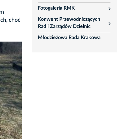
rozwiń
Fotogaleria RMK
rozwiń
em
Konwent Przewodniczących
ch, choć
rozwiń
Rad i Zarządów Dzielnic
Młodzieżowa Rada Krakowa