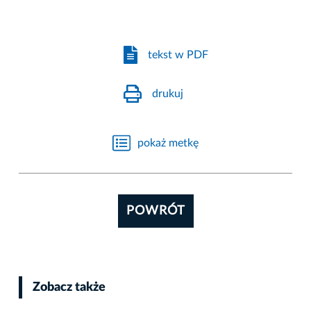
tekst w PDF
drukuj
pokaż metkę
POWRÓT
Zobacz także