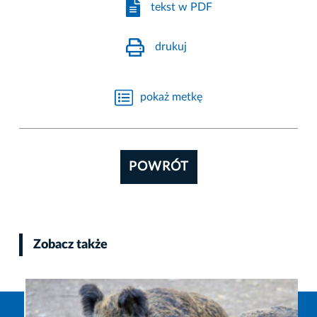
tekst w PDF
drukuj
pokaż metkę
POWRÓT
Zobacz także