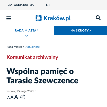
PL
UŁATWIENIA DOSTĘPU
ROZWIŃ MENU
ROZWIŃ
RADA MIASTA
NA SKRÓTY
Rada Miasta
Aktualności
Komunikat archiwalny
Wspólna pamięć o
Tarasie Szewczence
wtorek, 25 maja 2021 r.
A
A
A