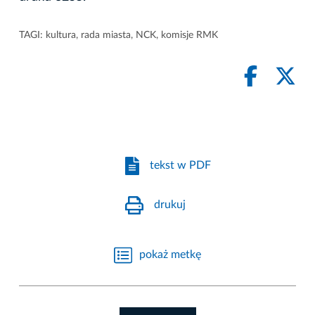
TAGI:
kultura
,
rada miasta
,
NCK
,
komisje RMK
tekst w PDF
drukuj
pokaż metkę