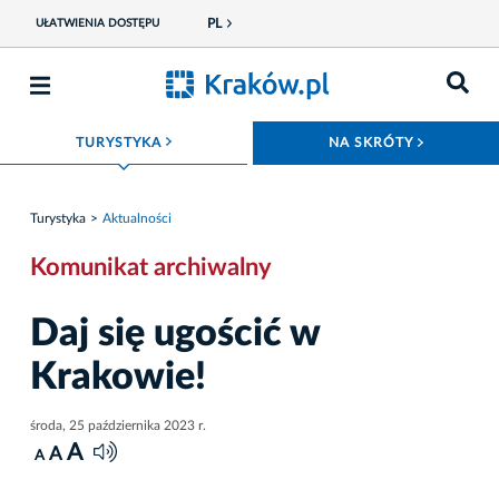
PL
UŁATWIENIA DOSTĘPU
ROZWIŃ MENU
ROZWIŃ
TURYSTYKA
NA SKRÓTY
Turystyka
Aktualności
Komunikat archiwalny
Daj się ugościć w
Krakowie!
środa, 25 października 2023 r.
A
A
A