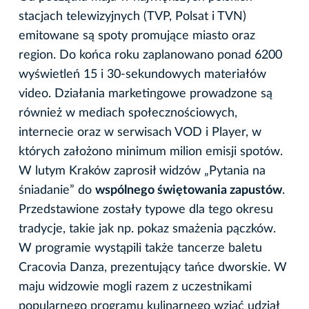
stacjach telewizyjnych (TVP, Polsat i TVN)
emitowane są spoty promujące miasto oraz
region. Do końca roku zaplanowano ponad 6200
wyświetleń 15 i 30-sekundowych materiałów
video. Działania marketingowe prowadzone są
również w mediach społecznościowych,
internecie oraz w serwisach VOD i Player, w
których założono minimum milion emisji spotów.
W lutym Kraków zaprosił widzów „Pytania na
śniadanie” do
wspólnego świętowania zapustów
.
Przedstawione zostały typowe dla tego okresu
tradycje, takie jak np. pokaz smażenia pączków.
W programie wystąpili także tancerze baletu
Cracovia Danza, prezentujący tańce dworskie. W
maju widzowie mogli razem z uczestnikami
popularnego programu kulinarnego wziąć udział