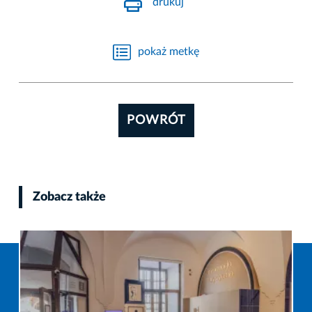
drukuj
pokaż metkę
POWRÓT
Zobacz także