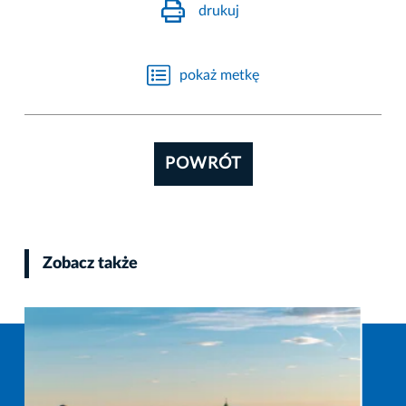
drukuj
pokaż metkę
POWRÓT
Zobacz także