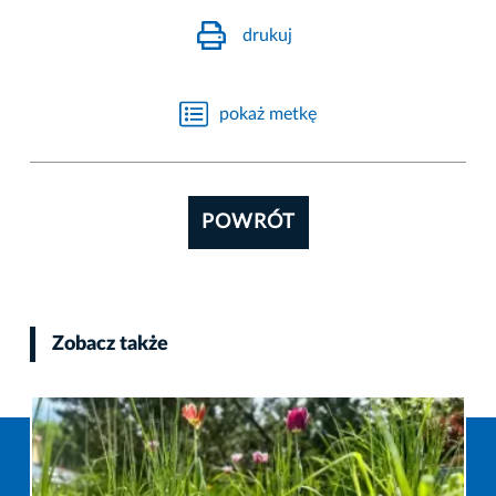
drukuj
pokaż metkę
POWRÓT
Zobacz także