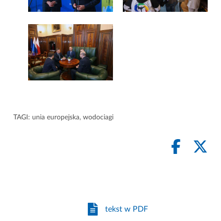
TAGI:
unia europejska
,
wodociagi
tekst w PDF