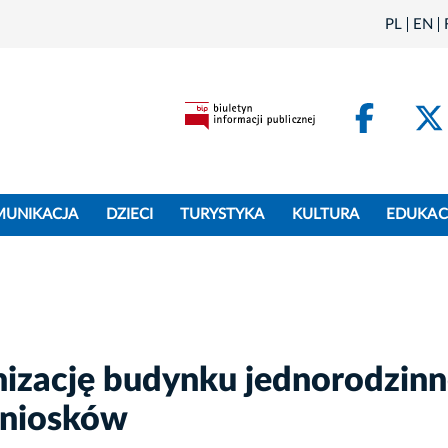
PL
EN
Face
MUNIKACJA
DZIECI
TURYSTYKA
KULTURA
EDUKAC
izację budynku jednorodzin
wniosków