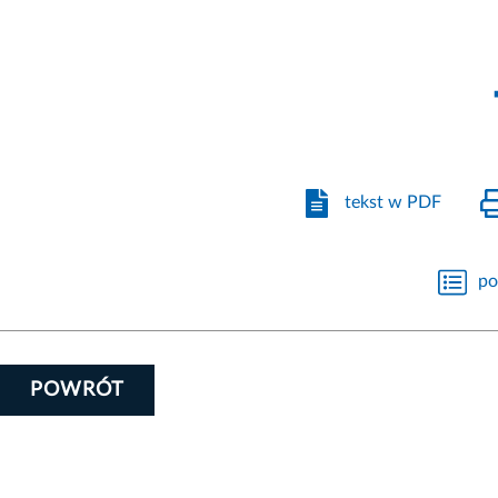
tekst w PDF
po
POWRÓT