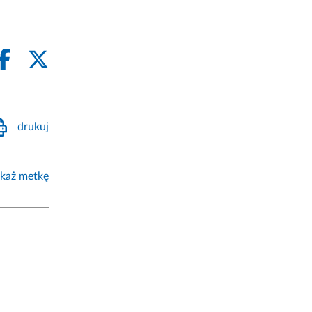
drukuj
każ metkę