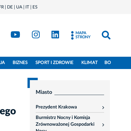
FR
DE
UA
IT
ES
book
Kraków - X
Kraków - YouTube
Kraków - Instagram
Kraków - LinkedIn
MAPA
STRONY
JA
BIZNES
SPORT I ZDROWIE
KLIMAT
BO
Miasto
Prezydent Krakowa
nego
rozwiń
Burmistrz Nocny i Komisja
Zrównoważonej Gospodarki
rozwiń