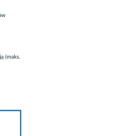
tów
ją (maks.