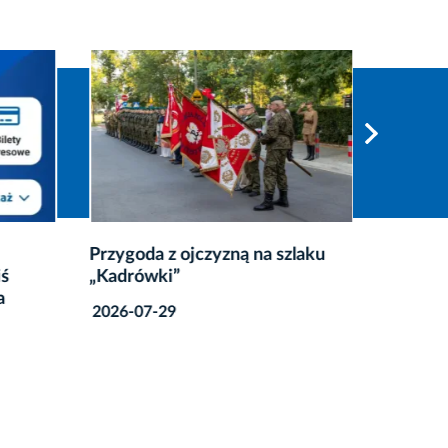
Przygoda z ojczyzną na szlaku
Strażni
ś
„Kadrówki”
kąpieli
a
2026-07-29
2026-08