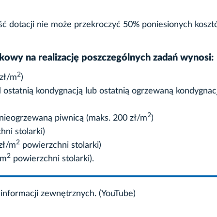
ć dotacji nie może przekroczyć 50% poniesionych kosz
owy na realizację poszczególnych zadań wynosi:
2
 zł/m
)
 ostatnią kondygnacją lub ostatnią ogrzewaną kondygnac
2
 nieogrzewaną piwnicą (maks. 200 zł/m
)
ni stolarki)
2
zł/m
powierzchni stolarki)
2
/m
powierzchni stolarki).
informacji zewnętrznych. (YouTube)