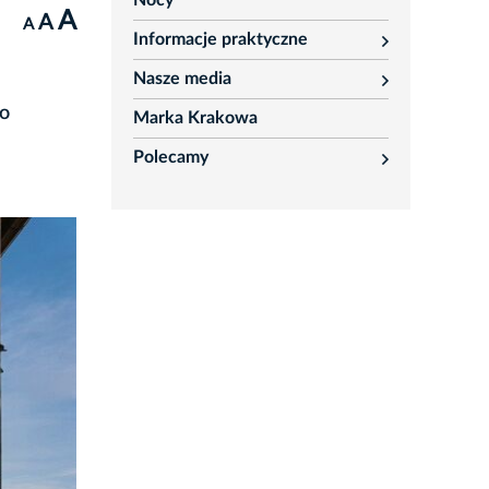
Nocy
A
A
A
Informacje praktyczne
rozwiń
Nasze media
rozwiń
 o
Marka Krakowa
Polecamy
rozwiń