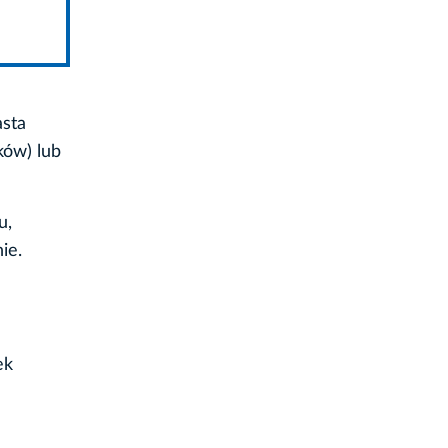
sta
ków) lub
u,
ie.
ek