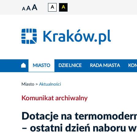
A
A
A
A
A
MIASTO
DZIELNICE
RADA MIASTA
KO
Miasto
Aktualności
Komunikat archiwalny
Dotacje na termomodern
– ostatni dzień naboru 