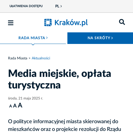
PL
UŁATWIENIA DOSTĘPU
ROZWIŃ MENU
ROZWIŃ
RADA MIASTA
NA SKRÓTY
Rada Miasta
Aktualności
Media miejskie, opłata
turystyczna
środa, 21 maja 2025 r.
A
A
A
O polityce informacyjnej miasta skierowanej do
mieszkańców oraz o projekcie rezolucji do Rządu