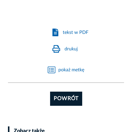
tekst w PDF
drukuj
pokaż metkę
POWRÓT
Zobacz także