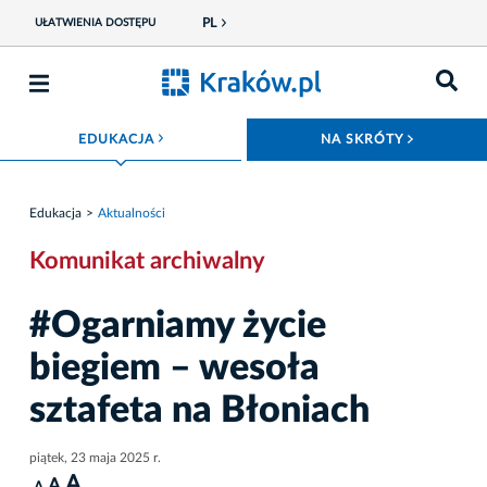
PL
UŁATWIENIA DOSTĘPU
ROZWIŃ MENU
ROZWIŃ
EDUKACJA
NA SKRÓTY
Edukacja
Aktualności
Komunikat archiwalny
#Ogarniamy życie
biegiem – wesoła
sztafeta na Błoniach
piątek, 23 maja 2025 r.
A
A