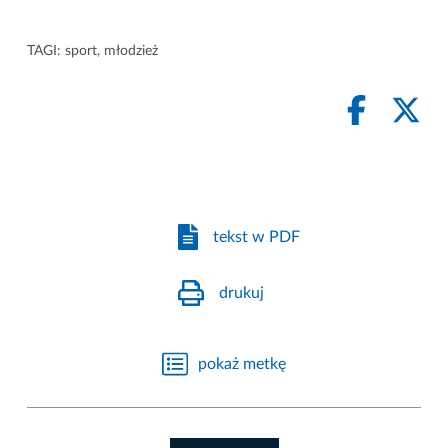
TAGI:
sport
,
młodzież
tekst w PDF
drukuj
pokaż metkę