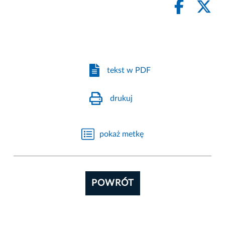
tekst w PDF
drukuj
pokaż metkę
POWRÓT