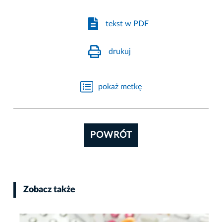
tekst w PDF
drukuj
pokaż metkę
POWRÓT
Zobacz także