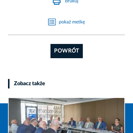
drukuj
pokaż metkę
POWRÓT
Zobacz także