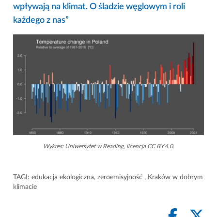
wpływają na klimat. O śladzie węglowym i roli
każdego z nas”
Wykres: Uniwersytet w Reading, licencja CC BY.4.0.
TAGI:
edukacja ekologiczna
,
zeroemisyjność
,
Kraków w dobrym
klimacie