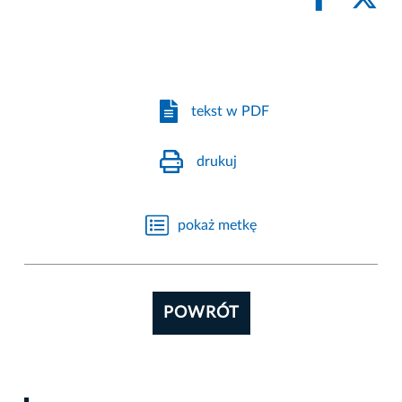
tekst w PDF
drukuj
pokaż metkę
POWRÓT