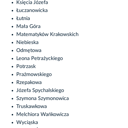
Księcia Józefa
Łuczanowicka
Łutnia
Mała Góra
Matematyków Krakowskich
Niebieska
Odmętowa
Leona Petrażyckiego
Potrzask
Prażmowskiego
Rzepakowa
Józefa Spychalskiego
Szymona Szymonowica
Truskawkowa
Melchiora Wańkowicza
Wyciąska