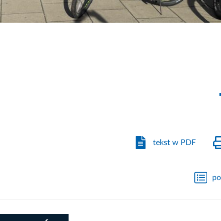
tekst w PDF
po