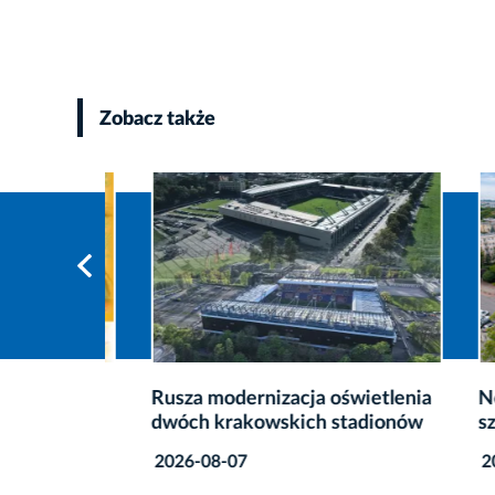
Zobacz także
ik
Rusza modernizacja oświetlenia
Nowy r
dwóch krakowskich stadionów
szpita
2026-08-07
2026-0