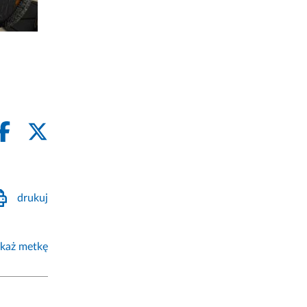
drukuj
każ metkę