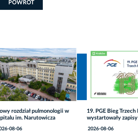
POWRÓT
ozdział pulmonologii w
19. PGE Bieg Trzech Kopc
lu im. Narutowicza
wystartowały zapisy
8-06
2026-08-06