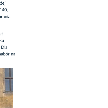
żej
 140,
rania.
st
oku
 Dla
nabór na