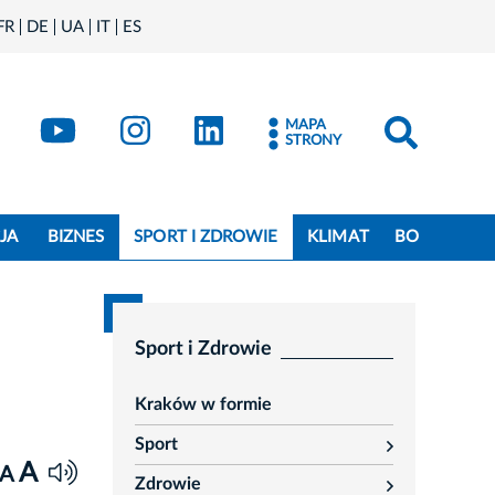
FR
DE
UA
IT
ES
book
Kraków - X
Kraków - YouTube
Kraków - Instagram
Kraków - LinkedIn
MAPA
STRONY
JA
BIZNES
SPORT I ZDROWIE
KLIMAT
BO
Sport i Zdrowie
Kraków w formie
Sport
rozwiń
A
A
Zdrowie