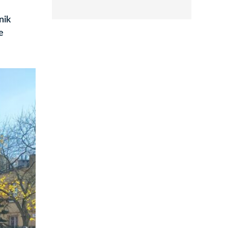
rozwiń
nik
e