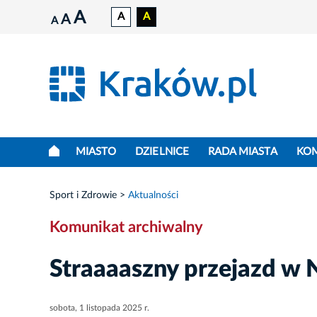
A
A
A
A
A
MIASTO
DZIELNICE
RADA MIASTA
KO
Sport i Zdrowie
Aktualności
Komunikat archiwalny
Straaaaszny przejazd w
sobota, 1 listopada 2025 r.