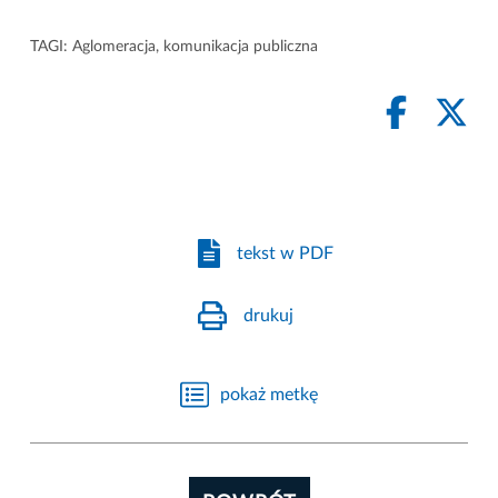
TAGI:
Aglomeracja
,
komunikacja publiczna
tekst w PDF
drukuj
pokaż metkę