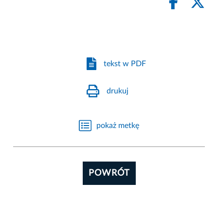
tekst w PDF
drukuj
pokaż metkę
POWRÓT