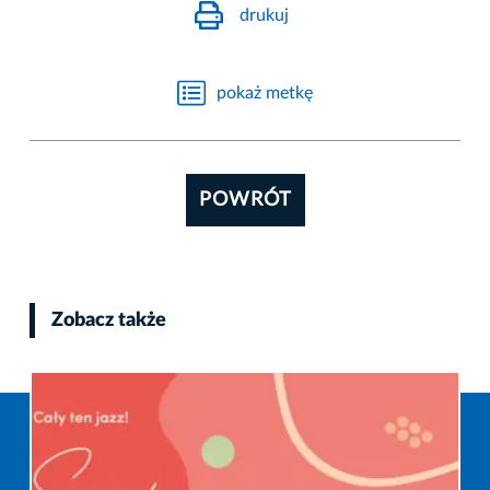
drukuj
pokaż metkę
POWRÓT
Zobacz także