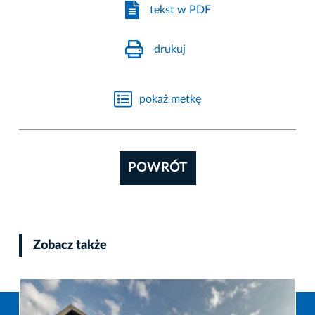
tekst w PDF
drukuj
pokaż metkę
POWRÓT
Zobacz także