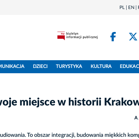
PL
EN
Face
MUNIKACJA
DZIECI
TURYSTYKA
KULTURA
EDUKAC
oje miejsce w historii Krako
A
diowania. To obszar integracji, budowania miękkich komp