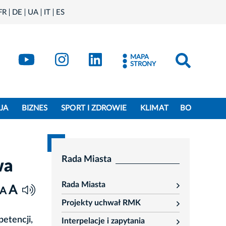
FR
DE
UA
IT
ES
book
Kraków - X
Kraków - YouTube
Kraków - Instagram
Kraków - LinkedIn
MAPA
STRONY
JA
BIZNES
SPORT I ZDROWIE
KLIMAT
BO
Rada Miasta
wa
Rada Miasta
A
rozwiń
A
Projekty uchwał RMK
rozwiń
etencji,
Interpelacje i zapytania