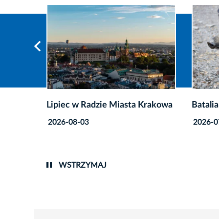
Krakowa
Batalia o miasto bez dzików trwa
Nazwa 
mieszk
2026-07-29
2026-0
WSTRZYMAJ