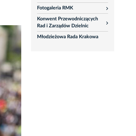
rozwiń
Fotogaleria RMK
rozwiń
Konwent Przewodniczących
rozwiń
Rad i Zarządów Dzielnic
Młodzieżowa Rada Krakowa