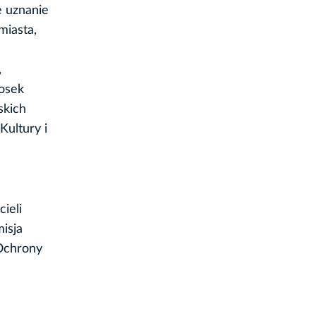
e uznanie
miasta,
,
iosek
skich
Kultury i
ieli
isja
 Ochrony