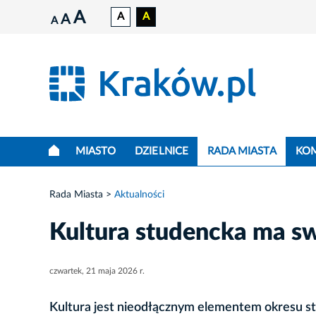
A
A
A
A
A
MIASTO
DZIELNICE
RADA MIASTA
KO
Rada Miasta
Aktualności
Kultura studencka ma sw
czwartek, 21 maja 2026 r.
Kultura jest nieodłącznym elementem okresu stu