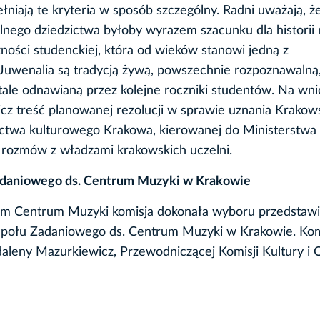
łniają te kryteria w sposób szczególny. Radni uważają, ż
nego dziedzictwa byłoby wyrazem szacunku dla historii 
ności studenckiej, która od wieków stanowi jedną z
 Juwenalia są tradycją żywą, powszechnie rozpoznawalną
stale odnawianą przez kolejne roczniki studentów. Na wn
z treść planowanej rezolucji w sprawie uznania Krakow
ctwa kulturowego Krakowa, kierowanej do Ministerstwa 
rozmów z władzami krakowskich uczelni.
zadaniowego ds. Centrum Muzyki w Krakowie
m Centrum Muzyki komisja dokonała wyboru przedstawic
społu Zadaniowego ds. Centrum Muzyki w Krakowie. Kom
aleny Mazurkiewicz, Przewodniczącej Komisji Kultury i