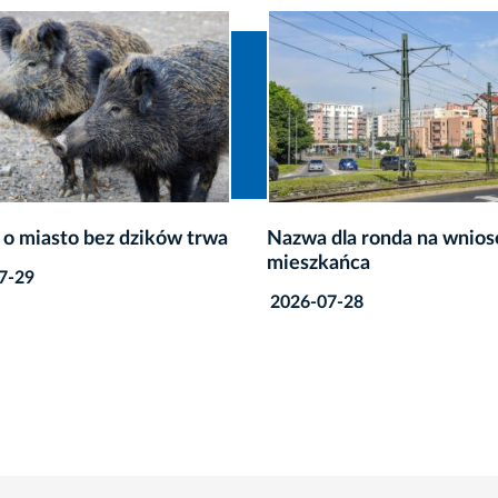
dla ronda na wniosek
Kraków apeluje do wojew
ańca
seniorzy czekają na Centr
Zdrowia 75+
7-28
2026-07-23