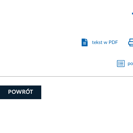
tekst w PDF
po
POWRÓT