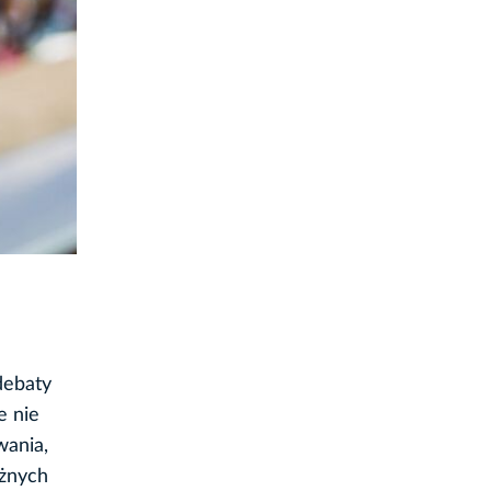
debaty
e nie
wania,
ażnych