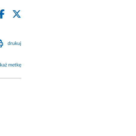
drukuj
każ metkę