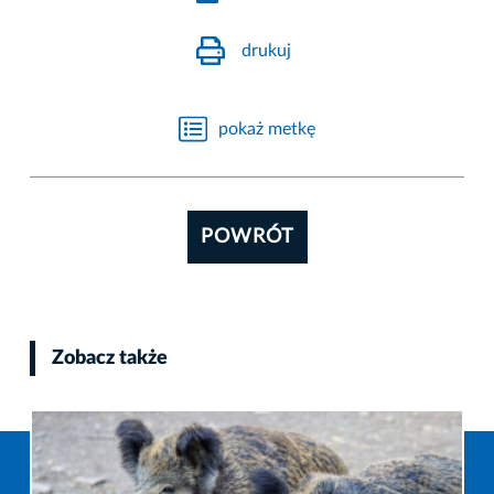
drukuj
pokaż metkę
POWRÓT
Zobacz także