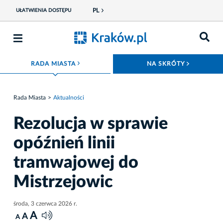
PL
UŁATWIENIA DOSTĘPU
ROZWIŃ MENU
ROZWIŃ
RADA MIASTA
NA SKRÓTY
Rada Miasta
Aktualności
Rezolucja w sprawie
opóźnień linii
tramwajowej do
Mistrzejowic
środa, 3 czerwca 2026 r.
A
A
A