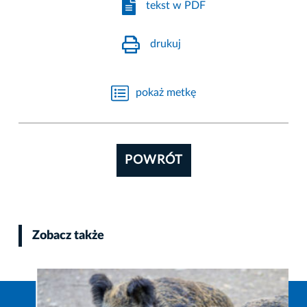
tekst w PDF
drukuj
pokaż metkę
POWRÓT
Zobacz także