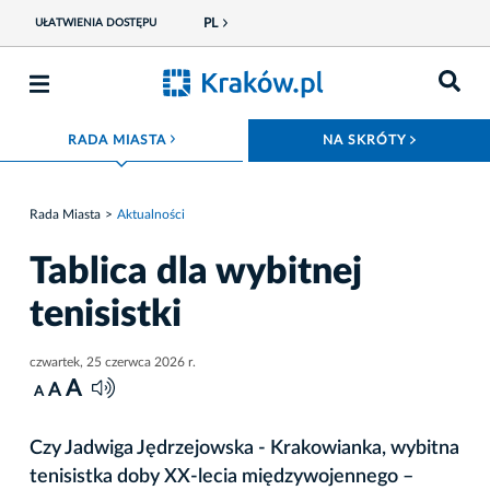
PL
UŁATWIENIA DOSTĘPU
ROZWIŃ MENU
ROZWIŃ
RADA MIASTA
NA SKRÓTY
Rada Miasta
Aktualności
Tablica dla wybitnej
tenisistki
czwartek, 25 czerwca 2026 r.
A
A
A
Czy Jadwiga Jędrzejowska - Krakowianka, wybitna
tenisistka doby XX-lecia międzywojennego –