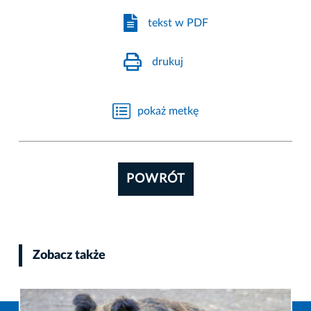
tekst w PDF
drukuj
pokaż metkę
POWRÓT
Zobacz także