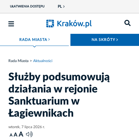
PL
UŁATWIENIA DOSTĘPU
ROZWIŃ MENU
ROZWIŃ
RADA MIASTA
NA SKRÓTY
Rada Miasta
Aktualności
Służby podsumowują
działania w rejonie
Sanktuarium w
Łagiewnikach
wtorek, 7 lipca 2026 r.
A
A
A