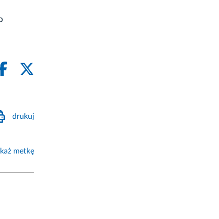
o
drukuj
każ metkę