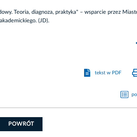
owy. Teoria, diagnoza, praktyka" – wsparcie przez Miast
akademickiego. (JD).
tekst w PDF
po
POWRÓT