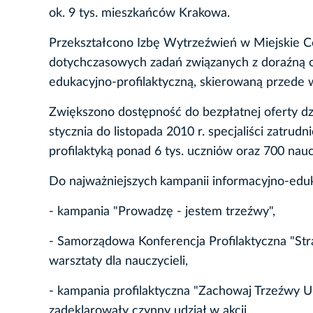
ok. 9 tys. mieszkańców Krakowa.
Przekształcono Izbę Wytrzeźwień w Miejskie Ce
dotychczasowych zadań związanych z doraźną o
edukacyjno-profilaktyczną, skierowaną przede 
Zwiększono dostępność do bezpłatnej oferty dzi
stycznia do listopada 2010 r. specjaliści zatru
profilaktyką ponad 6 tys. uczniów oraz 700 naucz
Do najważniejszych
kampanii informacyjno-eduk
- kampania "Prowadzę - jestem trzeźwy",
- Samorządowa Konferencja Profilaktyczna "Stras
warsztaty dla nauczycieli,
- kampania profilaktyczna "Zachowaj Trzeźwy U
zadeklarowały czynny udział w akcji,