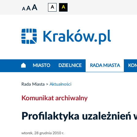
A
A
A
A
A
MIASTO
DZIELNICE
RADA MIASTA
KO
Rada Miasta
Aktualności
Komunikat archiwalny
Profilaktyka uzależnień 
wtorek, 28 grudnia 2010 r.