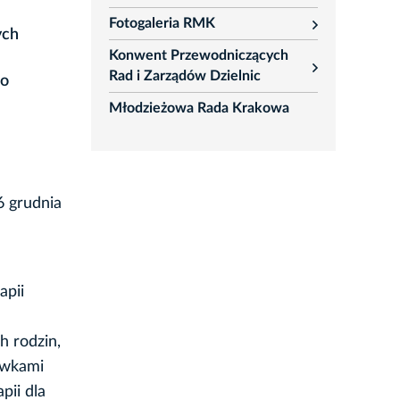
rozwiń
Fotogaleria RMK
rozwiń
ych
Konwent Przewodniczących
rozwiń
Rad i Zarządów Dzielnic
to
Młodzieżowa Rada Krakowa
6 grudnia
apii
h rodzin,
ówkami
pii dla