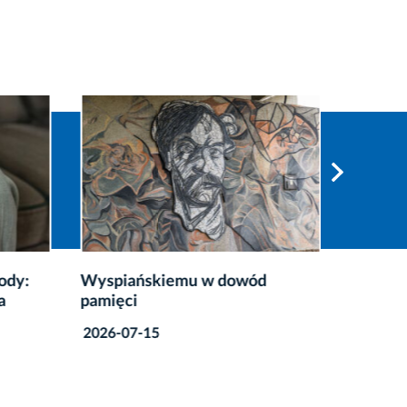
ody:
Wyspiańskiemu w dowód
Podsum
a
pamięci
nadzwyc
Krakow
2026-07-15
2026-07