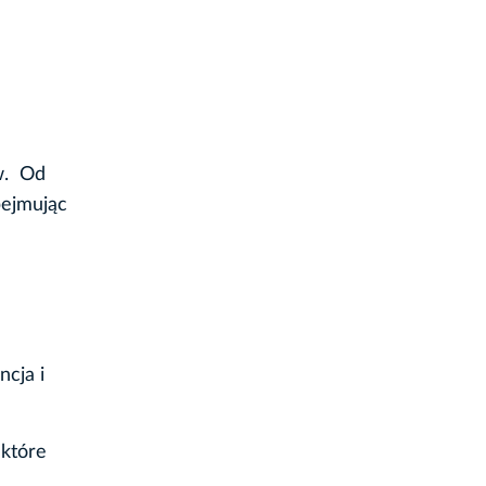
ów. Od
bejmując
ncja i
 które