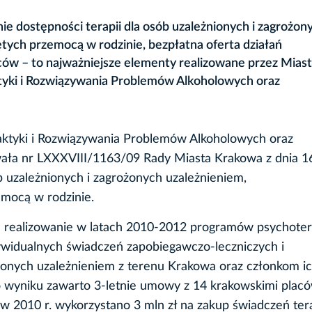
e dostępności terapii dla osób uzależnionych i zagrożon
tych przemocą w rodzinie, bezpłatna oferta działań
ziców – to najważniejsze elementy realizowane przez Mias
yki i Rozwiązywania Problemów Alkoholowych oraz
aktyki i Rozwiązywania Problemów Alkoholowych oraz
wała nr LXXXVIII/1163/09 Rady Miasta Krakowa z dnia 1
ób uzależnionych i zagrożonych uzależnieniem,
emocą w rodzinie.
na realizowanie w latach 2010-2012 programów psychoter
dywidualnych świadczeń zapobiegawczo-leczniczych i
żonych uzależnieniem z terenu Krakowa oraz członkom ic
 wyniku zawarto 3-letnie umowy z 14 krakowskimi plac
 w 2010 r. wykorzystano 3 mln zł na zakup świadczeń tera