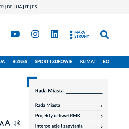
FR
DE
UA
IT
ES
book
Kraków - X
Kraków - YouTube
Kraków - Instagram
Kraków - LinkedIn
MAPA
STRONY
JA
BIZNES
SPORT I ZDROWIE
KLIMAT
BO
Rada Miasta
Rada Miasta
rozwiń
Projekty uchwał RMK
rozwiń
A
A
Interpelacje i zapytania