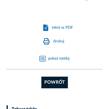
tekst w PDF
drukuj
pokaż metkę
POWRÓT