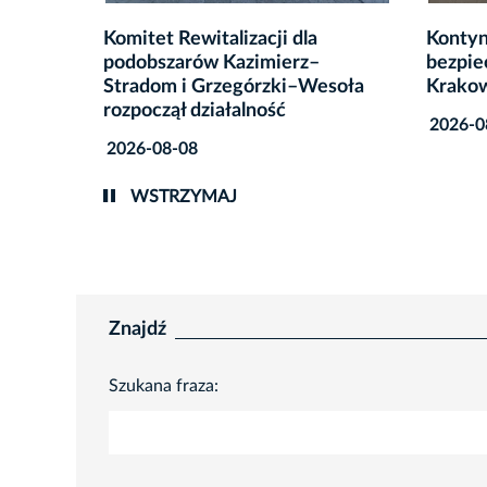
Kontynuacja działań na rzecz
Prawie
bezpieczeństwa energetycznego
usunię
esoła
Krakowa
miejsk
2026-08-07
2026-0
WSTRZYMAJ
Znajdź
Szukana fraza: