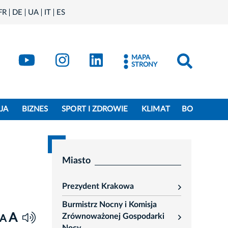
FR
DE
UA
IT
ES
book
Kraków - X
Kraków - YouTube
Kraków - Instagram
Kraków - LinkedIn
MAPA
STRONY
JA
BIZNES
SPORT I ZDROWIE
KLIMAT
BO
Miasto
Prezydent Krakowa
rozwiń
Burmistrz Nocny i Komisja
A
Zrównoważonej Gospodarki
A
rozwiń