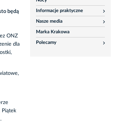
Nocy
Informacje praktyczne
asto będą
rozwiń
Nasze media
rozwiń
Marka Krakowa
zez ONZ
Polecamy
enie dla
rozwiń
stki,
wiatowe,
erze
 Piątek
.