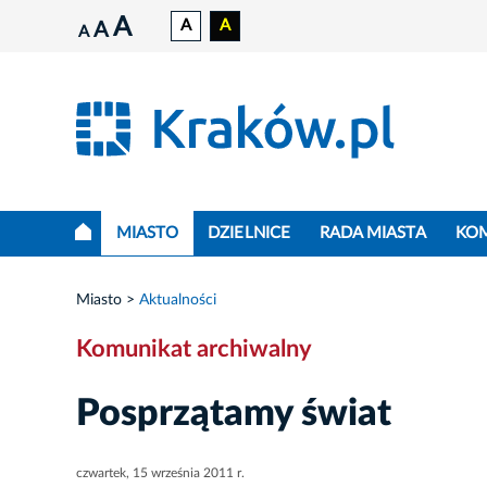
A
A
A
A
A
MIASTO
DZIELNICE
RADA MIASTA
KO
Miasto
Aktualności
Komunikat archiwalny
Posprzątamy świat
czwartek, 15 września 2011 r.