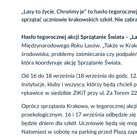
„Lasy to życie. Chrońmy je" to hasło tegoroczne
sprzątać uczniowie krakowskich szkół. Nie zab
Hasło tegorocznej akcji Sprzątanie Świata – „La
Międzynarodowego Roku Lasów. „Także w Krakow
środowiska, problemy zaśmiecania czy podpaleń”
która koordynuje akcję Sprzątanie Świata.
Od 16 do 18 września (18 września do godz. 12.
instytucje, kluby i wszyscy, którzy będą chcieli
rękawice w siedzibie ZIKiT przy ul. Za Torem 22,
Oprócz sprzątania Krakowa, w tegorocznej akcji
proekologicznym. 16 i 17 września odbędzie si
będzie dniem dla szkół. Uczniowie będą się mo
Natomiast w sobotę na parking przed Plazą zap