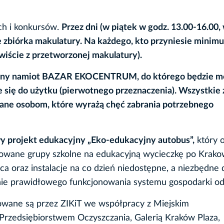
ch i konkursów.
Przez dni (w piątek w godz. 13.00-16.00,
 zbiórka makulatury. Na każdego, kto przyniesie minim
wiście z przetworzonej makulatury).
cjalny namiot BAZAR EKOCENTRUM, do którego będzie m
 się do użytku (pierwotnego przeznaczenia). Wszystkie
ane osobom, które wyrażą chęć zabrania potrzebnego
y projekt edukacyjny „Eko-edukacyjny autobus”,
który 
esowane grupy szkolne na edukacyjną wycieczkę po Krako
a oraz instalacje na co dzień niedostępne, a niezbędne 
ie prawidłowego funkcjonowania systemu gospodarki o
owane są przez ZIKiT we współpracy z Miejskim
rzedsiębiorstwem Oczyszczania, Galerią Kraków Plaza,