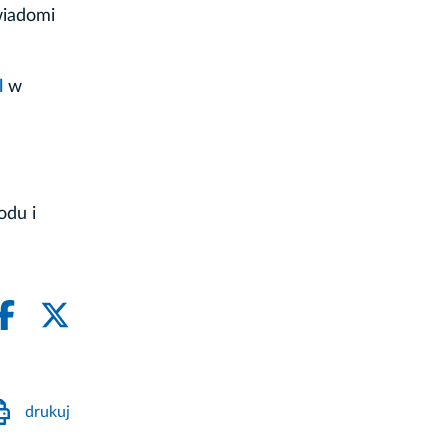
wiadomi
l
w
odu i
drukuj