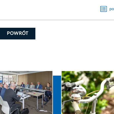
po
POWRÓT