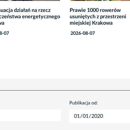
 1000 rowerów
Rusza modernizacja oświe
tych z przestrzeni
dwóch krakowskich stad
iej Krakowa
2026-08-07
8-07
Publikacja od: