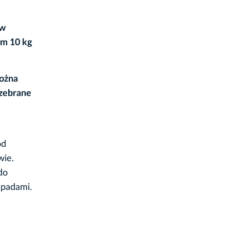
 w
um 10 kg
ożna
 zebrane
od
wie.
do
dpadami.