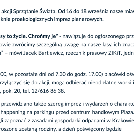
j akcji Sprzątanie Świata. Od 16 do 18 września nasze mi
raknie proekologicznych imprez plenerowych.
sy to życie. Chrońmy je” -
nawiązuje do ogłoszonego pr
ie zwrócimy szczególną uwagę na nasze lasy, ich znacz
 – mówi Jacek Bartlewicz, rzecznik prasowy ZIKiT, jedno
00, w pozostałe dni od 7.30 do godz. 17.00) placówki oś
 przyłączyć się do akcji, mogą odbierać nieodpłatne worki i
 pok. 20, tel. 12/616 86 38.
 przewidziano także szereg imprez i wydarzeń o charakt
ę happening na parkingu przed centrum handlowym Plaza.
gli zapoznać z zasadami gospodarki odpadami w Krakowie
roszone zostaną rodziny, a dzień poświęcony będzie