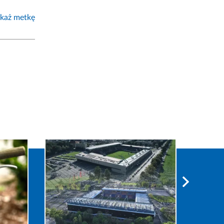
każ metkę