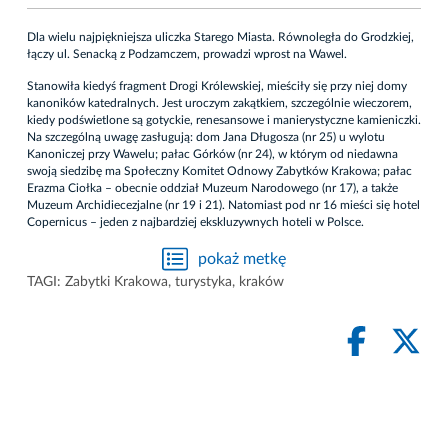
Dla wielu najpiękniejsza uliczka Starego Miasta. Równoległa do Grodzkiej,
łączy ul. Senacką z Podzamczem, prowadzi wprost na Wawel.
Stanowiła kiedyś fragment Drogi Królewskiej, mieściły się przy niej domy
kanoników katedralnych. Jest uroczym zakątkiem, szczególnie wieczorem,
kiedy podświetlone są gotyckie, renesansowe i manierystyczne kamieniczki.
Na szczególną uwagę zasługują: dom Jana Długosza (nr 25) u wylotu
Kanoniczej przy Wawelu; pałac Górków (nr 24), w którym od niedawna
swoją siedzibę ma Społeczny Komitet Odnowy Zabytków Krakowa; pałac
Erazma Ciołka – obecnie oddział Muzeum Narodowego (nr 17), a także
Muzeum Archidiecezjalne (nr 19 i 21). Natomiast pod nr 16 mieści się hotel
Copernicus – jeden z najbardziej ekskluzywnych hoteli w Polsce.
pokaż metkę
TAGI:
Zabytki Krakowa
,
turystyka
,
kraków