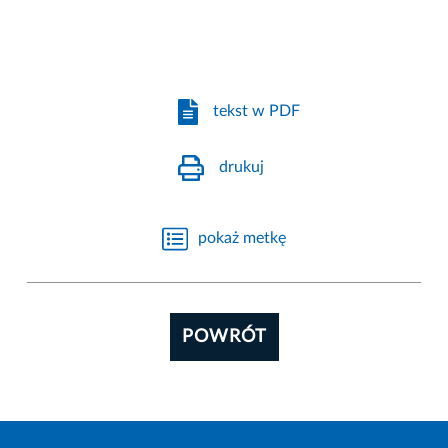
tekst w PDF
drukuj
pokaż metkę
POWRÓT