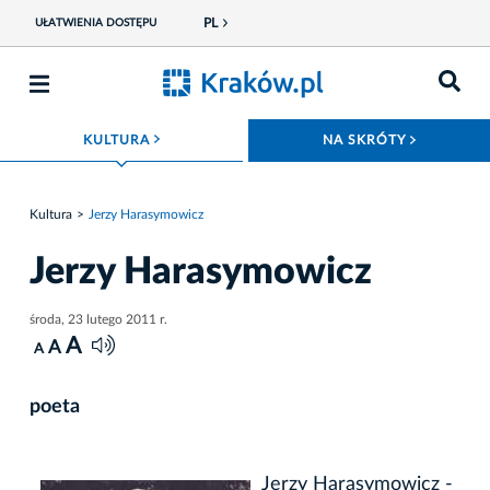
PL
UŁATWIENIA DOSTĘPU
ROZWIŃ MENU
ROZWIŃ
KULTURA
NA SKRÓTY
Kultura
Jerzy Harasymowicz
Jerzy Harasymowicz
środa, 23 lutego 2011 r.
A
A
A
poeta
Jerzy Harasymowicz -