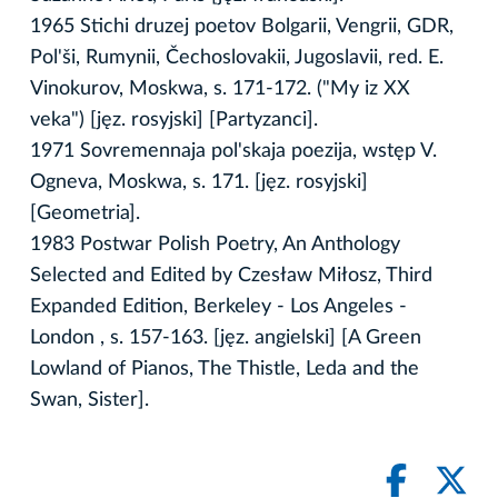
1965 Stichi druzej poetov Bolgarii, Vengrii, GDR,
Pol'ši, Rumynii, Čechoslovakii, Jugoslavii, red. E.
Vinokurov, Moskwa, s. 171-172. ("My iz XX
veka") [jęz. rosyjski] [Partyzanci].
1971 Sovremennaja pol'skaja poezija, wstęp V.
Ogneva, Moskwa, s. 171. [jęz. rosyjski]
[Geometria].
1983 Postwar Polish Poetry, An Anthology
Selected and Edited by Czesław Miłosz, Third
Expanded Edition, Berkeley - Los Angeles -
London , s. 157-163. [jęz. angielski] [A Green
Lowland of Pianos, The Thistle, Leda and the
Swan, Sister].