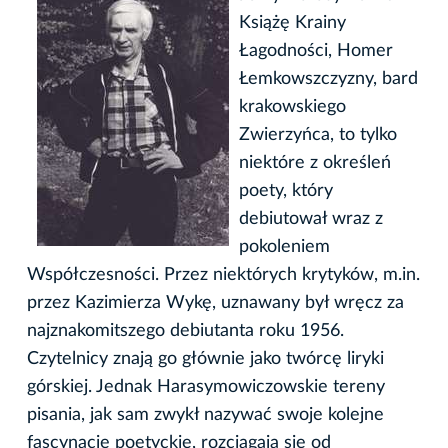
Książę Krainy
Łagodności, Homer
Łemkowszczyzny, bard
krakowskiego
Zwierzyńca, to tylko
niektóre z określeń
poety, który
debiutował wraz z
pokoleniem
Współczesności. Przez niektórych krytyków, m.in.
przez Kazimierza Wykę, uznawany był wręcz za
najznakomitszego debiutanta roku 1956.
Czytelnicy znają go głównie jako twórcę liryki
górskiej. Jednak Harasymowiczowskie tereny
pisania, jak sam zwykł nazywać swoje kolejne
fascynacje poetyckie, rozciągają się od