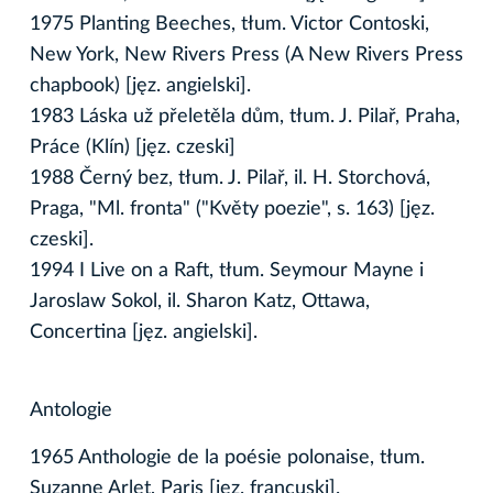
1975 Planting Beeches, tłum. Victor Contoski,
New York, New Rivers Press (A New Rivers Press
chapbook) [jęz. angielski].
1983 Láska už přeletěla dům, tłum. J. Pilař, Praha,
Práce (Klín) [jęz. czeski]
1988 Černý bez, tłum. J. Pilař, il. H. Storchová,
Praga, "Ml. fronta" ("Květy poezie", s. 163) [jęz.
czeski].
1994 I Live on a Raft, tłum. Seymour Mayne i
Jaroslaw Sokol, il. Sharon Katz, Ottawa,
Concertina [jęz. angielski].
Antologie
1965 Anthologie de la poésie polonaise, tłum.
Suzanne Arlet, Paris [jęz. francuski].