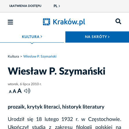
PL
UŁATWIENIA DOSTĘPU
ROZWIŃ MENU
ROZWIŃ
KULTURA
NA SKRÓTY
Kultura
Wiesław P. Szymański
Wiesław P. Szymański
wtorek, 6 lipca 2010 r.
A
A
A
prozaik, krytyk literaci, historyk literatury
Urodził się 18 lutego 1932 r. w Częstochowie.
Ukończył studia z zakresu filologii polskiej na