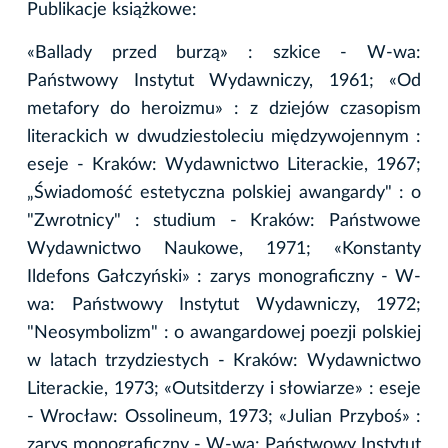
Publikacje książkowe:
«Ballady przed burzą» : szkice - W-wa:
Państwowy Instytut Wydawniczy, 1961; «Od
metafory do heroizmu» : z dziejów czasopism
literackich w dwudziestoleciu międzywojennym :
eseje - Kraków: Wydawnictwo Literackie, 1967;
„Świadomość estetyczna polskiej awangardy" : o
"Zwrotnicy" : studium - Kraków: Państwowe
Wydawnictwo Naukowe, 1971; «Konstanty
Ildefons Gałczyński» : zarys monograficzny - W-
wa: Państwowy Instytut Wydawniczy, 1972;
"Neosymbolizm" : o awangardowej poezji polskiej
w latach trzydziestych - Kraków: Wydawnictwo
Literackie, 1973; «Outsitderzy i słowiarze» : eseje
- Wrocław: Ossolineum, 1973; «Julian Przyboś» :
zarys monograficzny - W-wa: Państwowy Instytut