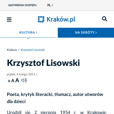
PL
UŁATWIENIA DOSTĘPU
ROZWIŃ MENU
ROZWIŃ
KULTURA
NA SKRÓTY
Kultura
Krzysztof Lisowski
Krzysztof Lisowski
piątek, 4 lutego 2011 r.
A
A
A
Poeta, krytyk literacki, tłumacz, autor utworów
dla dzieci
Urodził się 2 sierpnia 1954 r. w Krakowie.