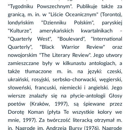
"Tygodniku Powszechnym". Publikuje także za
granicą, m. in. w "Liście Oceanicznym" (Toronto),
londyńskim "Dzienniku Polskim", paryskiej
"Kulturze", amerykańskich kwartalnikach -
"Quarterly West", "Boulevard", "International
Quarterly", "Black Warrior Review" oraz
nowojorskim "The Literary Review". Jego utwory
zamieszczane były w kilkunastu antologiach, a
także tłumaczone m. in. na języki: czeski,
ukraiński, rosyjski, serbsko-chorwacki, węgierski,
słoweński, francuski, niemiecki i angielski. Jego
wiersze znalazły się na płycie-antologii Głosy
poetów (Kraków, 1997), są śpiewane przez
Dorotę Koman (płyta Te wszystkie kolory we
mnie, 1997). Za twórczość literacką otrzymał m.
in. Nagrodę im. Andrzeja Bursy (1976), Nagrodę