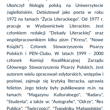
Ukończył filologię polską na Uniwersytecie
Jagiellońskim. Debiutował jako poeta w roku
1972 na łamach "Życia Literackiego". Od 1977 r.
pracuje w Wydawnictwie Literackim. Jest
członkiem redakcji "Dekady Literackiej" oraz
współpracownikiem kilku pism ("Kresy", "Nowe
Książki"). Członek Stowarzyszenia Pisarzy
Polskich i PEN-Clubu. W latach 1999 - 2000
członek Komisji Kwalifikacyjnej Zarządu
Głównego Stowarzyszenia Pisarzy Polskich. Jest
autorem wielu opracowań edytorskich, wstępów i
posłowi, zajmuje się krytyką literacka, uprawia
felieton. Jego teksty były publikowane m.in. na
łamach: "Magazynu Kulturalnego", "Radaru",
"Studenta", a także w: "Autografie", "Odrze", "Res
Publice", "Twórczości", "Tygodniku Małopolskim",