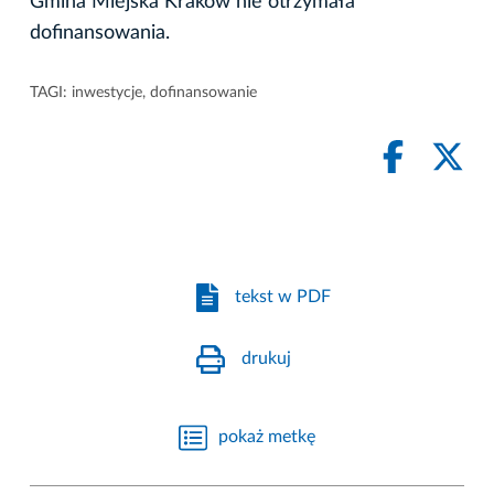
Gmina Miejska Kraków nie otrzymała
dofinansowania.
TAGI:
inwestycje
,
dofinansowanie
tekst w PDF
drukuj
pokaż metkę