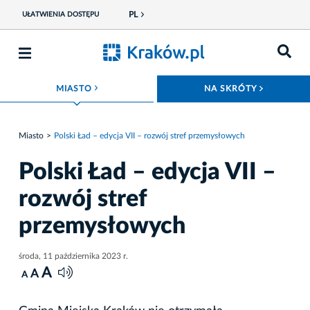
PL
UŁATWIENIA DOSTĘPU
ROZWIŃ MENU
ROZWIŃ
MIASTO
NA SKRÓTY
Miasto
Polski Ład – edycja VII – rozwój stref przemysłowych
Polski Ład – edycja VII –
rozwój stref
przemysłowych
środa, 11 października 2023 r.
A
A
A