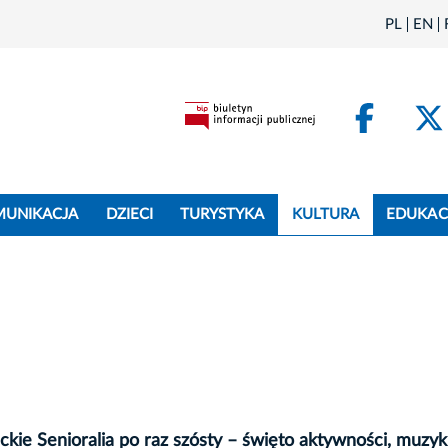
PL
EN
Face
MUNIKACJA
DZIECI
TURYSTYKA
KULTURA
EDUKAC
ie Senioralia po raz szósty – święto aktywności, muzyki