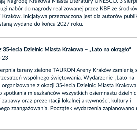
ają Nagrodę Krakowa Miasta Literatury UNESCO. 3 sierp
rugi nabór do nagrody realizowanej przez KBF ze środk
j Kraków. Inicjatywa przeznaczona jest dla autorów publik
ostaną wydane do końca 2027 roku.
z 35-lecia Dzielnic Miasta Krakowa – „Lato na okrągło”
-23
ierpnia tereny zielone TAURON Areny Kraków zamienią 
rzestrzeń wspólnego świętowania. Wydarzenie „Lato na
, organizowane z okazji 35-lecia Dzielnic Miasta Krakowa
o spotkania mieszkańców wszystkich osiemnastu dzielnic
 zabawy oraz prezentacji lokalnej aktywności, kultury i
nego zaangażowania. Początek wydarzenia zaplanowano 