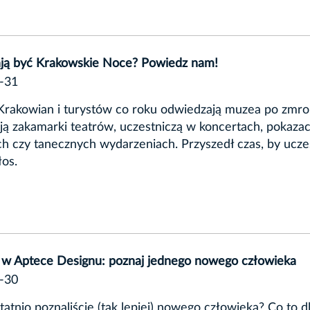
ają być Krakowskie Noce? Powiedz nam!
-31
Krakowian i turystów co roku odwiedzają muzea po zmro
ą zakamarki teatrów, uczestniczą w koncertach, pokaza
h czy tanecznych wydarzeniach. Przyszedł czas, by ucze
łos.
ń w Aptece Designu: poznaj jednego nowego człowieka
-30
tatnio poznaliście (tak lepiej) nowego człowieka? Co to 