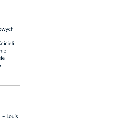
iowych
icieli.
nie
ie
o
” – Louis