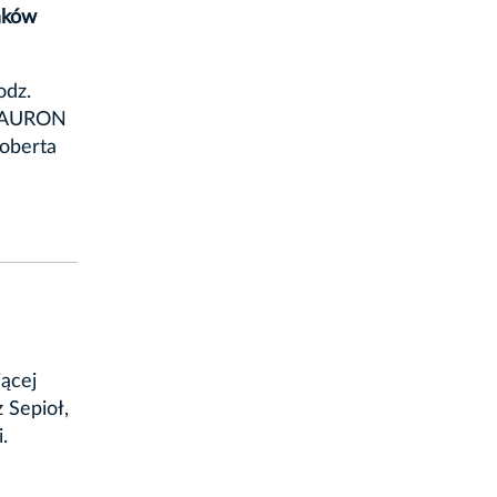
aków
odz.
y TAURON
Roberta
jącej
 Sepioł,
.