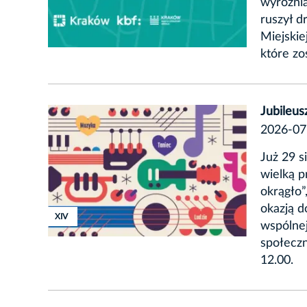
wyróżni
ruszył d
Miejskie
które z
Jubileus
2026-07
Już 29 s
wielką p
okrągło”
okazją d
XVIII
XVIII
XIV
wspólnej
społecz
12.00.