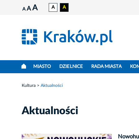
A
A
A
A
A
MIASTO
DZIELNICE
RADA MIASTA
KO
Kultura
Aktualności
Aktualności
Nowohuck