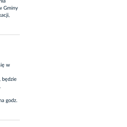
nia
ów Gminy
acji,
się w
, będzie
,
na godz.