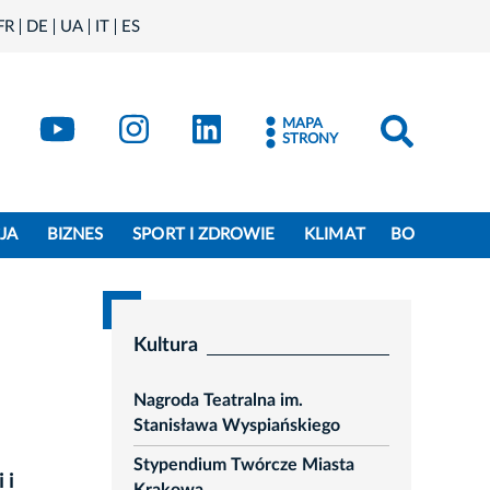
FR
DE
UA
IT
ES
book
Kraków - X
Kraków - YouTube
Kraków - Instagram
Kraków - LinkedIn
MAPA
STRONY
JA
BIZNES
SPORT I ZDROWIE
KLIMAT
BO
Kultura
Nagroda Teatralna im.
Stanisława Wyspiańskiego
Stypendium Twórcze Miasta
 i