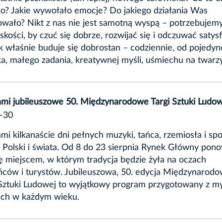
o? Jakie wywołało emocje? Do jakiego działania Was
ało? Nikt z nas nie jest samotną wyspą – potrzebujem
liskości, by czuć się dobrze, rozwijać się i odczuwać satys
ak właśnie buduje się dobrostan – codziennie, od pojedy
a, małego zadania, kreatywnej myśli, uśmiechu na twarzy
mi jubileuszowe 50. Międzynarodowe Targi Sztuki Ludo
-30
mi kilkanaście dni pełnych muzyki, tańca, rzemiosła i sp
z Polski i świata. Od 8 do 23 sierpnia Rynek Główny pon
ię miejscem, w którym tradycja będzie żyła na oczach
ńców i turystów. Jubileuszowa, 50. edycja Międzynarod
Sztuki Ludowej to wyjątkowy program przygotowany z my
ach w każdym wieku.