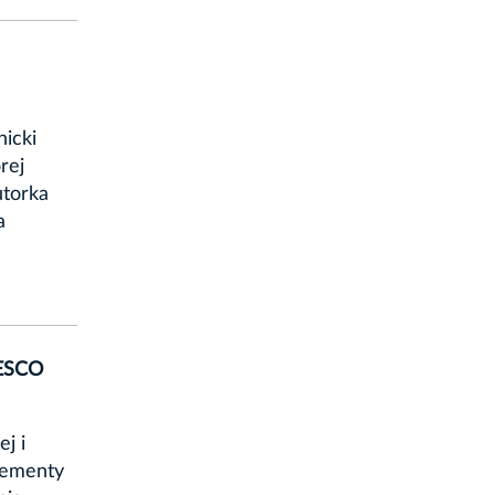
nicki
rej
utorka
a
NESCO
ej i
elementy