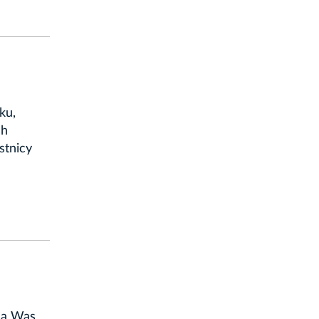
ku,
ch
stnicy
dla Was