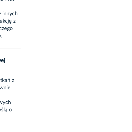
y innych
fakcję z
nczego
.
wej
otkań z
ownie
owych
ślą o