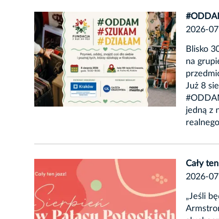
#ODDA
2026-07
Blisko 
na grupi
przedmio
Już 8 si
#ODDAM 
jedną z 
realnego
Cały ten
2026-07
„Jeśli b
Armstron