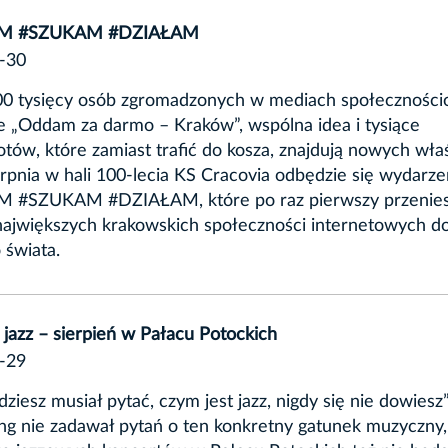
M #SZUKAM #DZIAŁAM
-30
300 tysięcy osób zgromadzonych w mediach społecznośc
e „Oddam za darmo – Kraków”, wspólna idea i tysiące
tów, które zamiast trafić do kosza, znajdują nowych właśc
erpnia w hali 100-lecia KS Cracovia odbędzie się wydarze
#SZUKAM #DZIAŁAM, które po raz pierwszy przenies
największych krakowskich społeczności internetowych d
 świata.
 jazz – sierpień w Pałacu Potockich
-29
ędziesz musiał pytać, czym jest jazz, nigdy się nie dowiesz
g nie zadawał pytań o ten konkretny gatunek muzyczny,