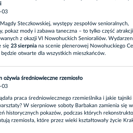
i
-03
 Magdy Steczkowskiej, występy zespołów senioralnych,
y, pokaz mody i zabawa taneczna – to tylko część atrakcj
owanych z okazji VI Nowohuckich Senioraliów. Wydarzen
e się
23 sierpnia
na scenie plenerowej Nowohuckiego C
i będzie otwarte dla wszystkich mieszkańców.
n ożywia średniowieczne rzemiosło
-03
ądała praca średniowiecznego rzemieślnika i jakie tajniki
arsztaty? W sierpniowe soboty Barbakan zamienia się 
eń historycznych pokazów, podczas których rekonstrukt
tują rzemiosła, które przez wieki kształtowały życie Kra