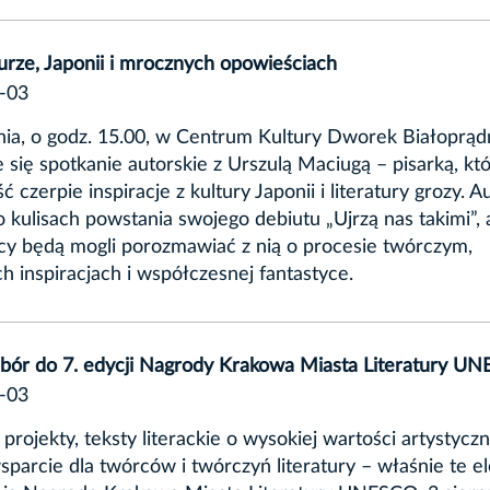
turze, Japonii i mrocznych opowieściach
-03
nia, o godz. 15.00, w Centrum Kultury Dworek Białoprąd
 się spotkanie autorskie z Urszulą Maciugą – pisarką, któ
ć czerpie inspiracje z kultury Japonii i literatury grozy. A
 kulisach powstania swojego debiutu „Ujrzą nas takimi”, 
cy będą mogli porozmawiać z nią o procesie twórczym,
ich inspiracjach i współczesnej fantastyce.
abór do 7. edycji Nagrody Krakowa Miasta Literatury U
-03
projekty, teksty literackie o wysokiej wartości artystyczn
sparcie dla twórców i twórczyń literatury – właśnie te 