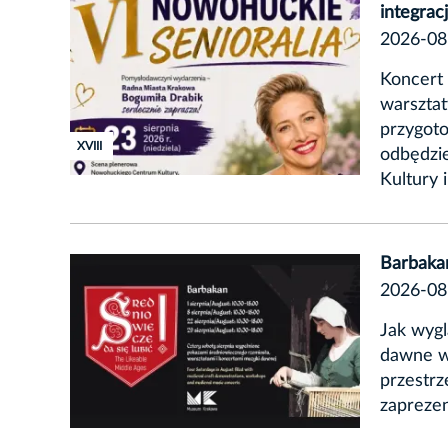
integracj
2026-08
Koncert
warsztat
przygot
XVIII
odbędzi
Kultury 
Barbaka
2026-08
Jak wygl
dawne w
przestrz
zaprezen