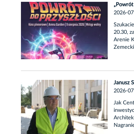
„Powrót
2026-07
Szukacie
20.30, z
Arenie K
Zemeckis
Janusz 
2026-07
Jak Cent
inwestyc
Architek
Nagranie