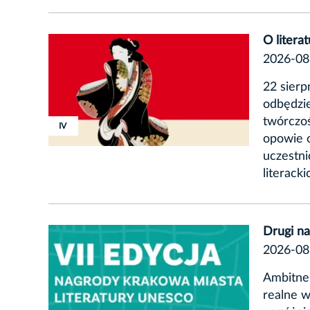
O litera
2026-08
22 sierp
odbędzie
twórczoś
IV
opowie o
uczestni
literack
Drugi n
2026-08
Ambitne 
realne w