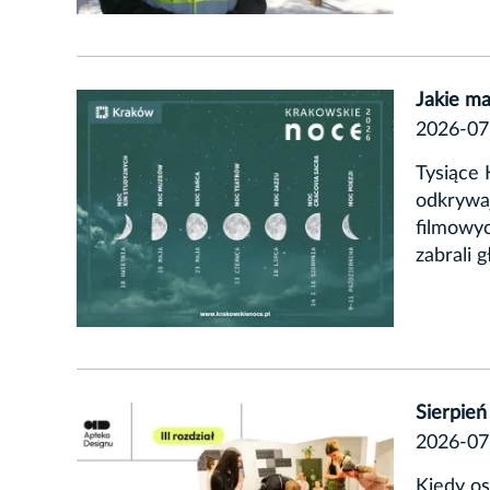
Jakie m
2026-07
Tysiące 
odkrywaj
filmowyc
zabrali g
Sierpie
2026-07
Kiedy os