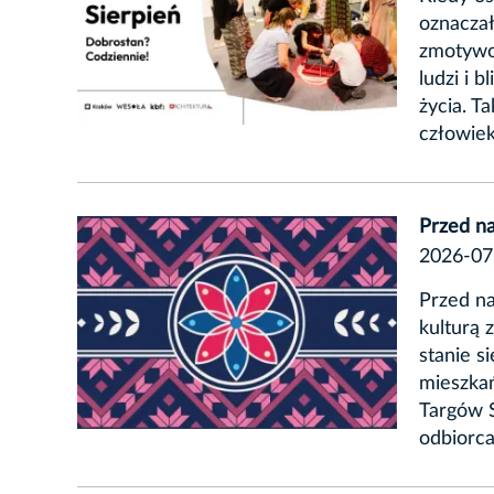
oznaczał
zmotywow
ludzi i b
życia. T
człowiek
Przed na
2026-07
Przed na
kulturą 
stanie s
mieszka
Targów 
odbiorc