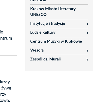
Krakowa
Kraków Miasto Literatury
UNESCO
Instytucje i tradycje
i
rozwiń
ie
Ludzie kultury
rozwiń
entrum
Centrum Muzyki w Krakowie
Wesoła
rozwiń
Zespół ds. Murali
rozwiń
 kryły
w żywą
orzy
kowa.