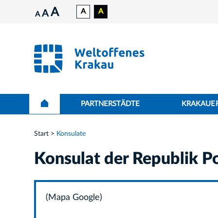
A
A
A
A
A
PARTNERSTÄDTE
KRAKAUER
Start
Konsulate
Konsulat der Republik P
(Mapa Google)