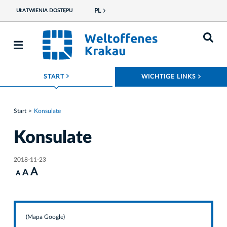
PL
UŁATWIENIA DOSTĘPU
ROZWIŃ MENU
ROZWI
START
WICHTIGE LINKS
Start
Konsulate
Konsulate
2018-11-23
A
A
A
(Mapa Google)