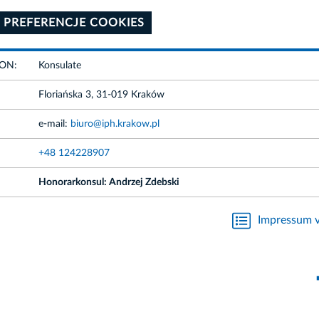
 PREFERENCJE COOKIES
ION:
Konsulate
Floriańska 3, 31-019 Kraków
e-mail:
biuro@iph.krakow.pl
+48 124228907
Honorarkonsul: Andrzej Zdebski
Impressum v