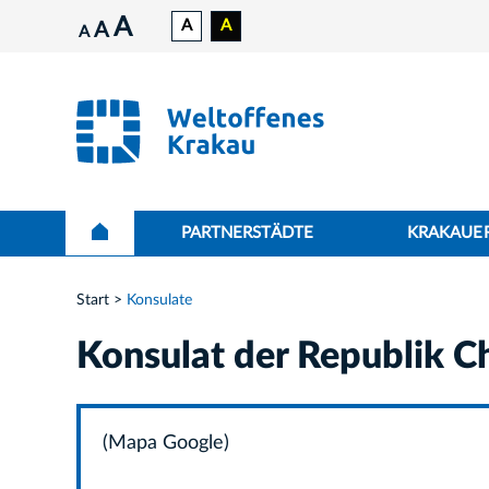
A
A
A
A
A
PARTNERSTÄDTE
KRAKAUER
Start
Konsulate
Konsulat der Republik Ch
(Mapa Google)